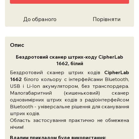
До обраного
Порівняти
Опис
Бездротовий сканер штрих-коду CipherLab
1662, білий
Бездротовий сканер штрих кодів
CipherLab
1662
білого кольору c інтерфейсами Bluetooth,
USB і Li-Ion акумулятором, без транспордера.
Малогабаритний (кишеньковий) сканер
одновимірних штрих кодів з радіоінтерфейсом
Bluetooth - універсальне рішення для сканування
штрих кодів.
Область застосування практично не обмежена
нічим!
Вдалим прикладом буде використання: