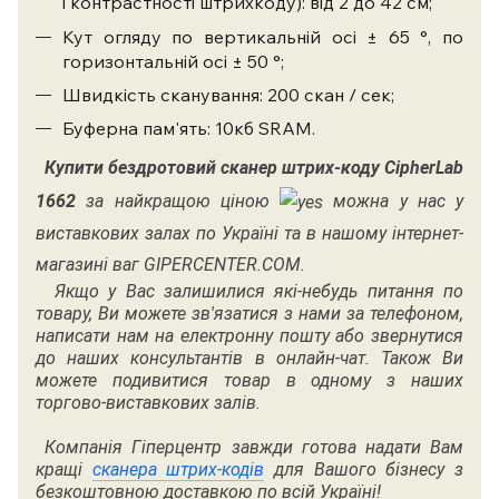
і контрастності штрихкоду): від 2 до 42 см;
Кут огляду по вертикальній осі ± 65 °, по
горизонтальній осі ± 50 °;
Швидкість сканування: 200 скан / сек;
Буферна пам'ять: 10кб SRAM.
Купити
бездротовий сканер штрих-коду CipherLab
1662
за найкращою ціною
можна у нас у
виставкових залах по Україні та в нашому інтернет-
магазині ваг GIPERCENTER.COM.
Якщо у Вас залишилися які-небудь питання по
товару, Ви можете зв'язатися з нами за телефоном,
написати нам на електронну пошту або звернутися
до наших консультантів в онлайн-чат. Також Ви
можете подивитися товар в одному з наших
торгово-виставкових залів.
Компанія Гіперцентр завжди готова надати Вам
кращі
сканера штрих-кодів
для Вашого бізнесу з
безкоштовною доставкою по всій Україні!