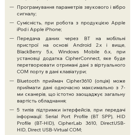
Програмування параметрів звукового і вібро
сигналу;
Сумісність, при робота з продукцією Apple
iPod і Apple iPhone;
Передача даних через BT на мобільні
пристрої на основі Android 2.x і вище,
BlackBerry 5.x, Windows Mobile 6.x, при
установці додатка CipherConnect, яке буде
перетворювати отримані дані з віртуального
COM порту в дані клавіатури;
Bluetooth приймач Cipher3610 (опція) може
приймати дані одночасно максимально з 7-
ми сканерів, що істотно заощаджує загальну
вартість обладнання;
5 типів підтримки інтерфейсів, при передачі
інформації: Serial Port Profile (BT SPP), HID
Profile (BT-HID), CipherLab 3610, DirectUSB-
HID, Direct USB-Virtual COM;