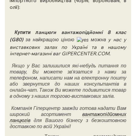
імпортного виробництва (чорні, вороновані, в
олії):
анцюги вантажопідйомні 8 клас
Купити л
(G80)
у нас у
за найкращою ціною
можна
виставкових залах по Україні та в нашому
інтернет-магазині ваг GIPERCENTER.COM.
Якщо у Вас залишилися які-небудь питання по
товару, Ви можете зв'язатися з нами за
телефоном, написати нам на електронну пошту
або звернутися до наших консультантів в
онлайн-чат. Також Ви можете подивитися товар
в одному з наших торгово-виставкових залів.
Компанія Гіперцентр завжди готова надати Вам
широкий асортимент
вантажопідйомних
ланцюгів
для Вашого бізнесу з безкоштовною
доставкою по всій Україні!