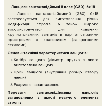
Ланцюги вантажопідйомні 8 клас (G80), 6х18
Ланцюг вантажопідйомний (G80) 6х18
застосовується для виготовлення різних
модифікацій стропів, а також широко
використовується для кріплення
крупнотонажних вантажів в парі зі стяжними
пристроями з храповиком (ланцюговими
стяжками).
Основні технічні характеристики ланцюгів:
Калібр ланцюга (діаметр прутка з якого
виготовлена ​​ланцюг);
Крок ланцюга (внутрішній розмір отвору
ланки);
Розривне навантаження.
Переваги вантажопідйомних ланцюгів
встановлених в якості несучого елемента
стропів: