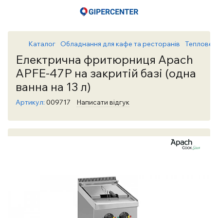
Каталог
Обладнання для кафе та ресторанів
Теплове 
Електрична фритюрниця Apach
APFE-47P на закритій базі (одна
ванна на 13 л)
Артикул:
009717
Написати відгук