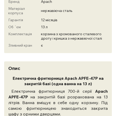
Бренд
Apach
Матеріал
нержавіюча сталь
корпуса
Гарантія
12 місяців
Об `єм
13 л
Комплектація
корзина з хромованого сталевого
дроту і кришка з нержавіючої сталі
Зливний кран
є
Опис
Електрична фритюрниця Apach APFE-47P на
закритій базі (одна ванна на 13 л)
Електрична фритюрниця 700-й серії
Apach
APFE-47P
на закритій базі розрахована на 13
літрів. Ванна вміщує в себе одну корзину. Під
самою фритюрницею знаходиться закрита
шафу з орними дверцями.