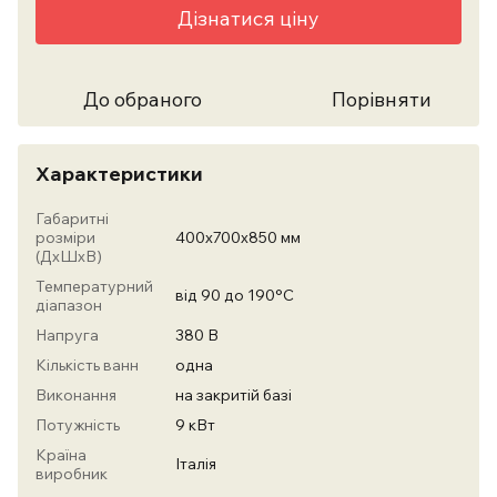
Дізнатися ціну
До обраного
Порівняти
Характеристики
Габаритні
розміри
400х700х850 мм
(ДхШхВ)
Температурний
від 90 до 190°С
діапазон
Напруга
380 В
Кількість ванн
одна
Виконання
на закритій базі
Потужність
9 кВт
Країна
Італія
виробник