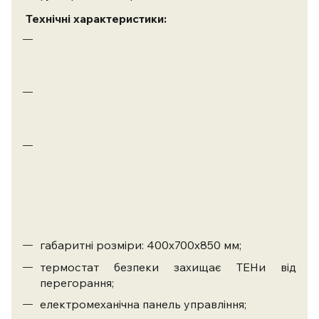
Технічні характеристики:
об`єм:
13
л;
кількість
ванн:
одна;
температурний
діапазон:
від
90
до
190°C;
габаритні розміри: 400х700х850 мм;
термостат безпеки захищає ТЕНи від
перегорання;
електромеханічна панель управління;