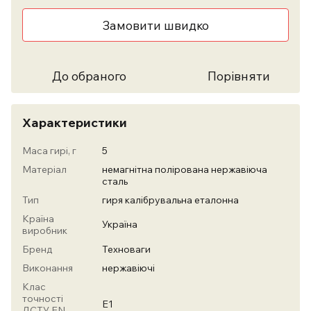
Замовити швидко
До обраного
Порівняти
Характеристики
Маса гирі, г
5
Матеріал
немагнітна полірована нержавіюча
сталь
Тип
гиря калібрувальна еталонна
Країна
Україна
виробник
Бренд
Техноваги
Виконання
нержавіючі
Клас
точності
Е1
ДСТУ EN