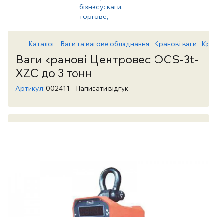
Каталог
Ваги та вагове обладнання
Кранові ваги
Кран
Ваги кранові Центровес OCS-3t-
XZС до 3 тонн
Артикул:
002411
Написати відгук