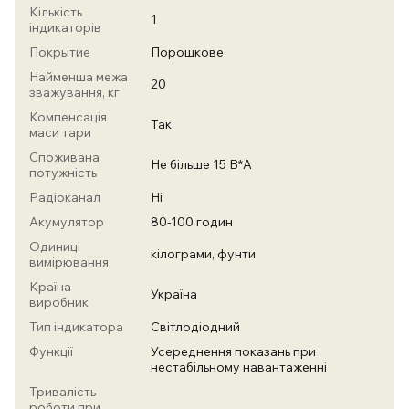
Кількість
1
індикаторів
Покрытие
Порошкове
Найменша межа
20
зважування, кг
Компенсація
Так
маси тари
Споживана
Не більше 15 В*А
потужність
Радіоканал
Ні
Акумулятор
80-100 годин
Одиниці
кілограми, фунти
вимірювання
Країна
Україна
виробник
Тип індикатора
Світлодіодний
Функції
Усереднення показань при
нестабільному навантаженні
Тривалість
роботи при