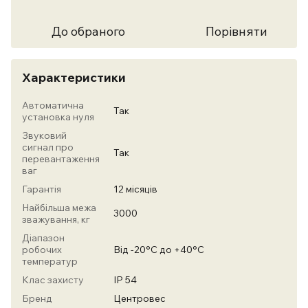
До обраного
Порівняти
Характеристики
Автоматична
Так
установка нуля
Звуковий
сигнал про
Так
перевантаження
ваг
Гарантія
12 місяців
Найбільша межа
3000
зважування, кг
Діапазон
робочих
Від -20°С до +40°С
температур
Клас захисту
IP 54
Бренд
Центровес