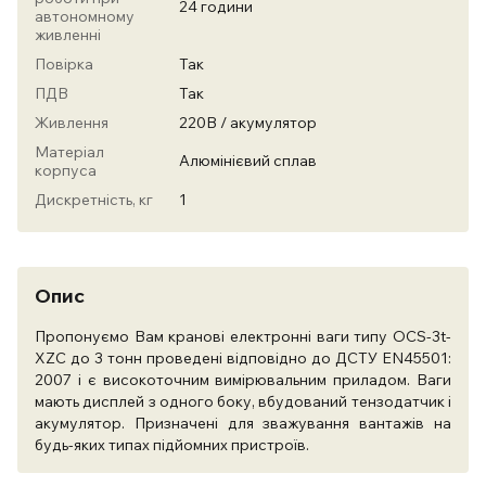
24 години
автономному
живленні
Повірка
Так
ПДВ
Так
Живлення
220В / акумулятор
Матеріал
Алюмінієвий сплав
корпуса
Дискретність, кг
1
Опис
Пропонуємо Вам кранові електронні ваги типу ОСS-3t-
XZС до 3 тонн проведені відповідно до ДСТУ ЕN45501:
2007 і є високоточним вимірювальним приладом. Ваги
мають дисплей з одного боку, вбудований тензодатчик і
акумулятор. Призначені для зважування вантажів на
будь-яких типах підйомних пристроїв.