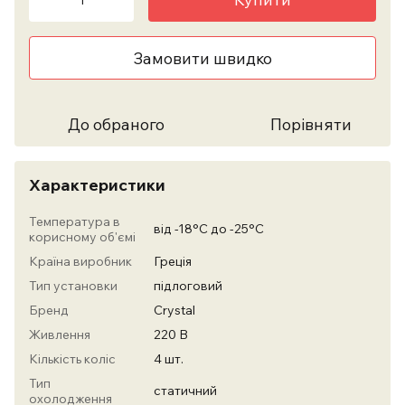
Замовити швидко
До обраного
Порівняти
Характеристики
Температура в
від -18°С до -25°С
корисному об'ємі
Країна виробник
Греція
Тип установки
підлоговий
Бренд
Crystal
Живлення
220 В
Кількість коліс
4 шт.
Тип
статичний
охолодження