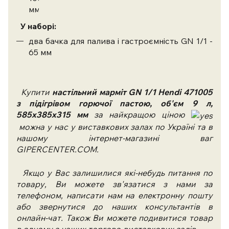
мм)
У наборі:
два бачка для палива і гастроємність GN 1/1 -
65 мм
Купити
настільний марміт GN 1/1 Hendi 471005
з підігрівом горючої пастою, об'єм 9 л,
585x385x315 мм
за найкращою ціною
можна у нас у виставкових залах по Україні та в
нашому інтернет-магазині ваг
GIPERCENTER.COM.
Якщо у Вас залишилися які-небудь питання по
товару, Ви можете зв'язатися з нами за
телефоном, написати нам на електронну пошту
або звернутися до наших консультантів в
онлайн-чат. Також Ви можете подивитися товар
в одному з наших торгово-виставкових залів.