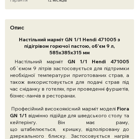
Гарантія
12 місяців
Опис
Настільний марміт GN 1/1 Hendi 471005 з
підігрівом горючої пастою, об'єм 9 л,
585x385x315 мм
Настільний марміт
GN 1/1 Hendi 471005
об`ємом 9 літрів застосовується для підтримки
необхідної температури приготованих страв, а
також використовується для подачі страв під
час сніданку в готелях, при проведенні фуршетів,
бізнес-ланчів в ресторанах.
Професійний високоякісний марміт моделі
Fiora
GN 1/1
відмінно підійде для шведського столу та
кейтерінгу. Він має раму,
що
штабелюється,
кришку, відполіровану до
дзеркального блиску. Застосовується нагрів