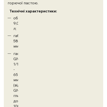
горючої пастою.
Технічні характеристики:
об`єм
9,0
л;
габарити:
585x385x315
мм;
гастроёмкость
GN
1/1
-
65
мм
(відповідає
GN
глибиною
до
100