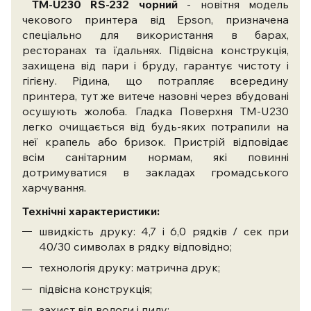
ТМ-U230 RS-232 чорний
- новітня модель
чекового принтера від Epson, призначена
спеціально для використання в барах,
ресторанах та їдальнях. Підвісна конструкція,
захищена від пари і бруду, гарантує чистоту і
гігієну. Рідина, що потрапляє всередину
принтера, тут же витече назовні через вбудовані
осушують жолоба. Гладка Поверхня ТМ-U230
легко очищається від будь-яких потрапили на
неї крапель або бризок. Пристрій відповідає
всім санітарним нормам, які повинні
дотримуватися в закладах громадського
харчування.
Технічні характеристики:
швидкість друку: 4,7 і 6,0 рядків / сек при
40/30 символах в рядку відповідно;
технологія друку: матрична друк;
підвісна конструкція;
захист від вологи і пилу;