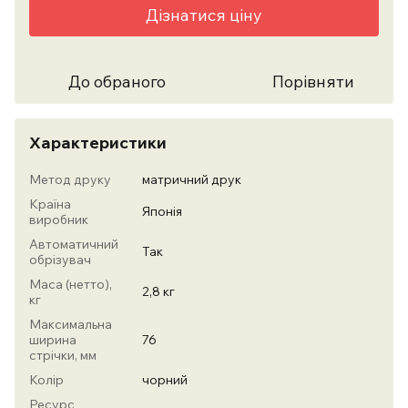
Дізнатися ціну
До обраного
Порівняти
Характеристики
Метод друку
матричний друк
Країна
Японія
виробник
Автоматичний
Так
обрізувач
Маса (нетто),
2,8 кг
кг
Максимальна
ширина
76
стрічки, мм
Колір
чорний
Ресурс