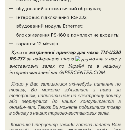
вбудований автоматичний обрізувач;
Інтерфейс підключення: RS-232;
вбудований модуль Ethernet;
блок живлення PS-180 в комплект не входить;
гарантія: 12 місяців.
Купити
матричний
принтер
для чеків ТМ-U230
RS-232
за найкращою ціною
можна у нас у
виставкових залах по Україні та в нашому
інтернет-магазині ваг GIPERCENTER.COM.
Якщо у Вас залишилися які-небудь питання по
товару, Ви можете зв'язатися з нами за
телефоном, написати нам на електронну пошту
або звернутися до наших консультантів в
онлайн-чат. Також Ви можете подивитися товар
в одному з наших торгово-виставкових залів.
Компанія Гіперцентр завжди готова надати Вам