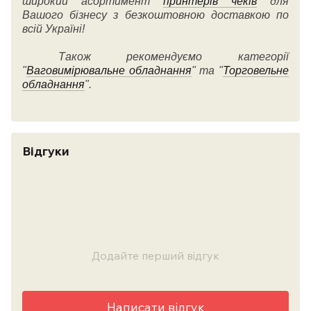
широкий асортимент
принтерів чеків
для
Вашого бізнесу з безкоштовною доставкою по
всій Україні!
Також рекомендуємо категорії
"
Ваговимірювальне обладнання
" та "
Торговельне
обладнання
".
Відгуки
Додайте перший відгук
Написати відгук