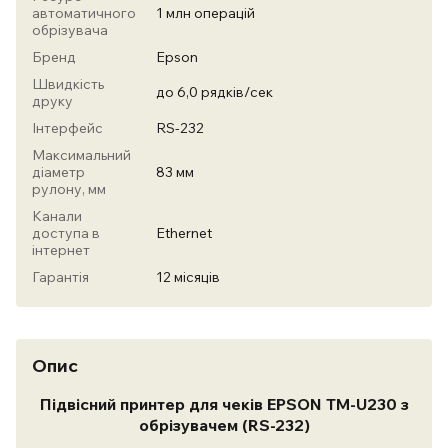
автоматичного
1 млн операцій
обрізувача
Бренд
Epson
Швидкість
до 6,0 рядків/сек
друку
Інтерфейс
RS-232
Максимальний
діаметр
83 мм
рулону, мм
Канали
доступа в
Ethernet
інтернет
Гарантія
12 місяців
Опис
Підвісний принтер для чеків EPSON TM-U230 з
обрізувачем (RS-232)