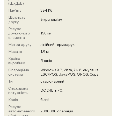
(ШхДхВ)
Пам'ять
384 Кб
Щільність
8 крапок/мм
друку
Ресурс
друкуючого
150 км
елемента
Метод друку
лінійний термодрук
Маса, кг
1,9 кг
Країна
Японія
виробник
Операційна
Windows XP, Vista, 7 и 8, емуляція
система
ESC/POS, JavaPOS, OPOS, Cups
Тип
стаціонарний
Споживана
DC 24В ± 7%
потужність
Колір
білий
Ресурс
автоматичного
2000000 операцій
обрізувача