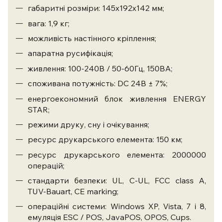
габаритні розміри: 145х192х142 мм;
вага: 1,9 кг;
можливість настінного кріплення;
апаратна русифікація;
живлення: 100-240В / 50-60Гц, 150ВА;
споживана потужність: DC 24В ± 7%;
енергоекономний блок живлення ENERGY
STAR;
режими друку, сну і очікування;
ресурс друкарського елемента: 150 км;
ресурс друкарського елемента: 2000000
операцій;
стандарти безпеки: UL, C-UL, FCC class A,
TUV-Bauart, CE marking;
операційні системи: Windows XP, Vista, 7 і 8,
емуляція ESC / POS, JavaPOS, OPOS, Cups.