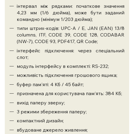
інтервал між рядками: початкове значення
4,23 мм (1/6 дюйма), може бути заданий
командно (мінімум 1/203 дюйма);
типи штрих-кодів: UPC-A / E, JAN (EAN) 13/8
columns, ITF, CODE 39, CODE 128, CODABAR
(NW-7), CODE 93, PDF417, QR Code;
інтерфейс підключення: через спеціальний
слот;
модуль інтерфейсу в комплекті: RS-232;
можливість підключення грошового ящика;
буфер пам'яті: 4 Кб / 45 байт;
призначена для користувача пам'ять: 384 Кб;
вихід паперу зверху;
3 режими збереження паперу;
компактний дизайн;
вбудоване джерело живлення;