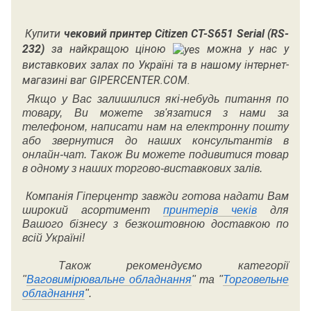
Купити
чековий принтер
Citizen CT-S651 Serial (RS-
232)
за найкращою ціною
можна у нас у
виставкових залах по Україні та в нашому інтернет-
магазині ваг GIPERCENTER.COM.
Якщо у Вас залишилися які-небудь питання по
товару, Ви можете зв'язатися з нами за
телефоном, написати нам на електронну пошту
або звернутися до наших консультантів в
онлайн-чат. Також Ви можете подивитися товар
в одному з наших торгово-виставкових залів.
Компанія Гіперцентр завжди готова надати Вам
широкий асортимент
принтерів чеків
для
Вашого бізнесу з безкоштовною доставкою по
всій Україні!
Також рекомендуємо категорії
"
Ваговимірювальне обладнання
" та "
Торговельне
обладнання
".