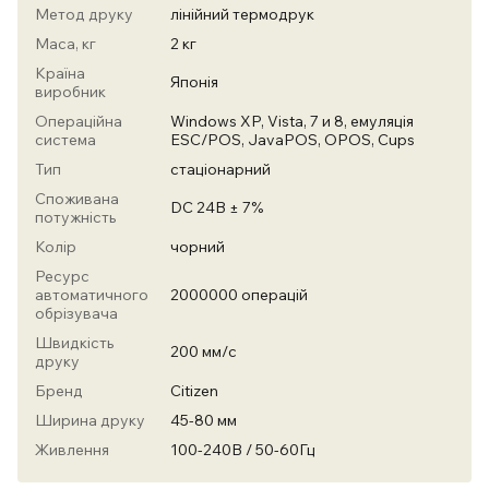
Метод друку
лінійний термодрук
Маса, кг
2 кг
Країна
Японія
виробник
Операційна
Windows XP, Vista, 7 и 8, емуляція
система
ESC/POS, JavaPOS, OPOS, Cups
Тип
стаціонарний
Споживана
DC 24В ± 7%
потужність
Колір
чорний
Ресурс
автоматичного
2000000 операцій
обрізувача
Швидкість
200 мм/с
друку
Бренд
Citizen
Ширина друку
45-80 мм
Живлення
100-240В / 50-60Гц