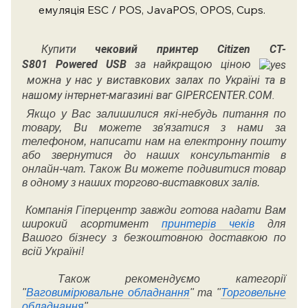
емуляція ESC / POS, JavaPOS, OPOS, Cups.
Купити
чековий принтер
Citizen CT-
S801
Powered
USB
за найкращою ціною
можна у нас у виставкових залах по Україні та в
нашому інтернет-магазині ваг GIPERCENTER.COM.
Якщо у Вас залишилися які-небудь питання по
товару, Ви можете зв'язатися з нами за
телефоном, написати нам на електронну пошту
або звернутися до наших консультантів в
онлайн-чат. Також Ви можете подивитися товар
в одному з наших торгово-виставкових залів.
Компанія Гіперцентр завжди готова надати Вам
широкий асортимент
принтерів чеків
для
Вашого бізнесу з безкоштовною доставкою по
всій Україні!
Також рекомендуємо категорії
"
Ваговимірювальне обладнання
" та "
Торговельне
обладнання
".