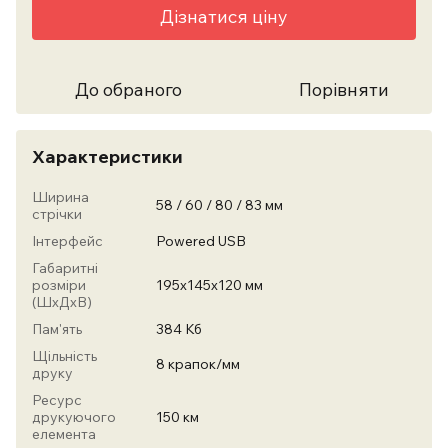
Дізнатися ціну
До обраного
Порівняти
Характеристики
Ширина
58 / 60 / 80 / 83 мм
стрічки
Інтерфейс
Powered USB
Габаритні
розміри
195х145х120 мм
(ШхДхВ)
Пам'ять
384 Кб
Щільність
8 крапок/мм
друку
Ресурс
друкуючого
150 км
елемента