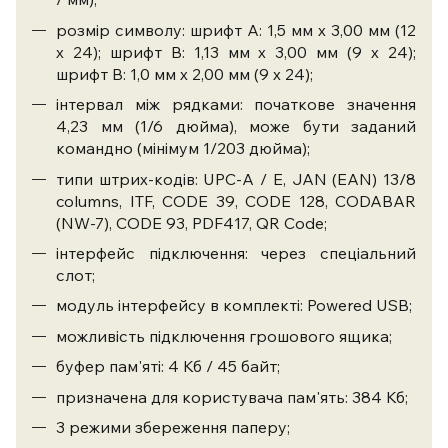
розмір символу: шрифт А: 1,5 мм х 3,00 мм (12
х 24); шрифт В: 1,13 мм х 3,00 мм (9 х 24);
шрифт В: 1,0 мм х 2,00 мм (9 х 24);
інтервал між рядками: початкове значення
4,23 мм (1/6 дюйма), може бути заданий
командно (мінімум 1/203 дюйма);
типи штрих-кодів: UPC-A / E, JAN (EAN) 13/8
columns, ITF, CODE 39, CODE 128, CODABAR
(NW-7), CODE 93, PDF417, QR Code;
інтерфейс підключення: через спеціальний
слот;
модуль інтерфейсу в комплекті: Powered USB;
можливість підключення грошового ящика;
буфер пам'яті: 4 Кб / 45 байт;
призначена для користувача пам'ять: 384 Кб;
3 режими збереження паперу;