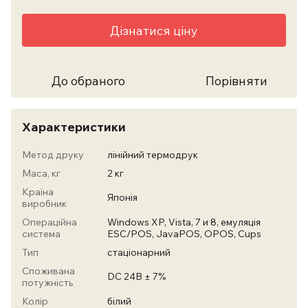
Дізнатися ціну
До обраного
Порівняти
Характеристики
Метод друку
лінійний термодрук
Маса, кг
2 кг
Країна
Японія
виробник
Операційна
Windows XP, Vista, 7 и 8, емуляція
система
ESC/POS, JavaPOS, OPOS, Cups
Тип
стаціонарний
Споживана
DC 24В ± 7%
потужність
Колір
білий