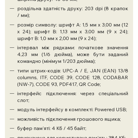
роздільна здатність друку: 203 dpi (8 крапок
/ мм);
розмір символу: шрифт А: 1,5 мм х 3,00 мм (12
х 24); шрифт В: 1,13 мм х 3,00 мм (9 х 24);
шрифт В: 1,0 мм х 2,00 мм (9 х 24);
інтервал між рядками: початкове значення
4,23 мм (1/6 дюйма), може бути заданий
командно (мінімум 1/203 дюйма);
типи штрих-кодів: UPC-A / E, JAN (EAN) 13/8
columns, ITF, CODE 39, CODE 128, CODABAR
(NW-7), CODE 93, PDF417, QR Code;
інтерфейс підключення: через спеціальний
слот;
модуль інтерфейсу в комплекті: Powered USB;
можливість підключення грошового ящика;
буфер пам'яті: 4 Кб / 45 байт;
призначена для користувача пам'ять: 384 Кб;