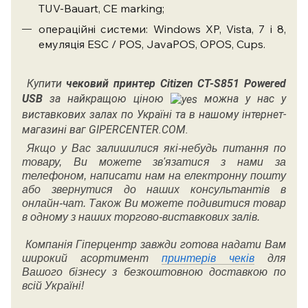
TUV-Bauart, CE marking;
операційні системи: Windows XP, Vista, 7 і 8,
емуляція ESC / POS, JavaPOS, OPOS, Cups.
Купити
чековий принтер
Citizen CT-S851 Powered
USB
за найкращою ціною
можна у нас у
виставкових залах по Україні та в нашому інтернет-
магазині ваг GIPERCENTER.COM.
Якщо у Вас залишилися які-небудь питання по
товару, Ви можете зв'язатися з нами за
телефоном, написати нам на електронну пошту
або звернутися до наших консультантів в
онлайн-чат. Також Ви можете подивитися товар
в одному з наших торгово-виставкових залів.
Компанія Гіперцентр завжди готова надати Вам
широкий асортимент
принтерів чеків
для
Вашого бізнесу з безкоштовною доставкою по
всій Україні!