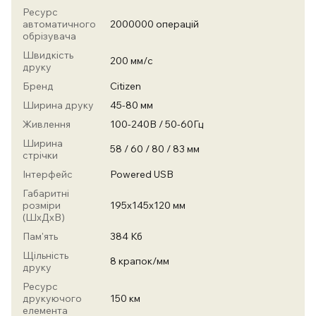
Ресурс
автоматичного
2000000 операцій
обрізувача
Швидкість
200 мм/с
друку
Бренд
Citizen
Ширина друку
45-80 мм
Живлення
100-240В / 50-60Гц
Ширина
58 / 60 / 80 / 83 мм
стрічки
Інтерфейс
Powered USB
Габаритні
розміри
195х145х120 мм
(ШхДхВ)
Пам'ять
384 Кб
Щільність
8 крапок/мм
друку
Ресурс
друкуючого
150 км
елемента