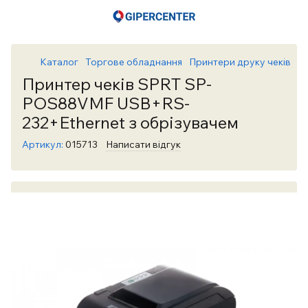
Каталог
Торгове обладнання
Принтери друку чеків
П
Принтер чеків SPRT SP-
POS88VMF USB+RS-
232+Ethernet з обрізувачем
Артикул:
015713
Написати відгук