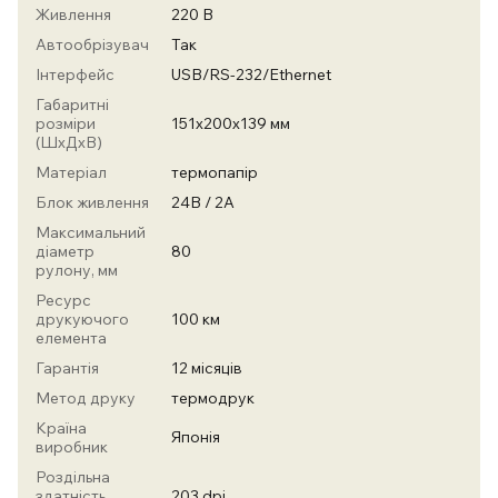
Живлення
220 В
Автообрізувач
Так
Інтерфейс
USB/RS-232/Ethernet
Габаритні
розміри
151х200х139 мм
(ШхДхВ)
Матеріал
термопапір
Блок живлення
24В / 2А
Максимальний
діаметр
80
рулону, мм
Ресурс
друкуючого
100 км
елемента
Гарантія
12 місяців
Метод друку
термодрук
Країна
Японія
виробник
Роздільна
здатність
203 dpi