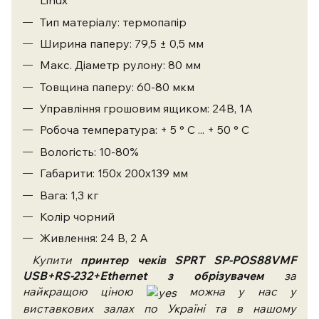
Linux
Тип матеріалу: термопапір
Ширина паперу: 79,5 ± 0,5 мм
Макс. Діаметр рулону: 80 мм
Товщина паперу: 60-80 мкм
Управління грошовим ящиком: 24В, 1А
Робоча температура: + 5 ° C ... + 50 ° C
Вологість: 10-80%
Габарити: 150х 200х139 мм
Вага: 1,3 кг
Колір чорний
Живлення: 24 В, 2 А
Купити
принтер чеків SPRT SP-POS88VMF
USB+RS-232+Ethernet з обрізувачем
за
найкращою ціною
можна у нас у
виставкових залах по Україні та в нашому