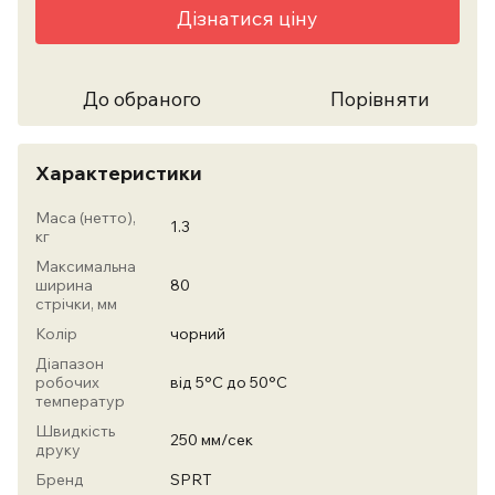
Дізнатися ціну
До обраного
Порівняти
Характеристики
Маса (нетто),
1.3
кг
Максимальна
ширина
80
стрічки, мм
Колір
чорний
Діапазон
робочих
від 5°C до 50°C
температур
Швидкість
250 мм/сек
друку
Бренд
SPRT