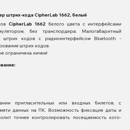
р штрих-кода CipherLab 1662, белый
дов
CipherLab 1662
белого цвета c интерфейсами
мулятором, без транспордера. Малогабаритный
х штрих кодов с радиоинтерфейсом Bluetooth -
рования штрих кодов.
е ограничена ничем!
вание:
ании пригласительных или входных билетов, с
мяти данных на ПК. Возможность фиксация даты и
волит точнее контролировать посещаемость кого-