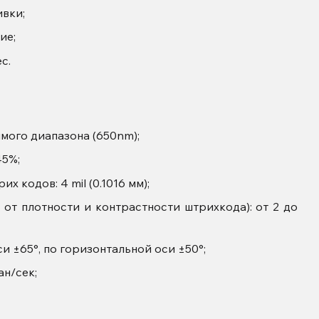
вки;
ие;
с.
имого диапазона (650nm);
45%;
 кодов: 4 mil (0.1016 мм);
 от плотности и контрастности штрихкода): от 2 до
и ±65°, по горизонтальной оси ±50°;
ан/сек;