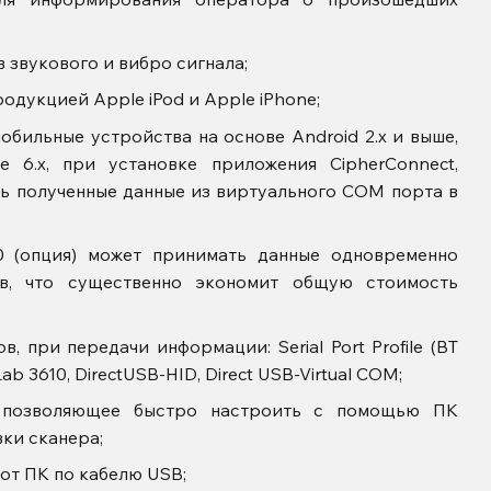
звукового и вибро сигнала;
одукцией Apple iPod и Apple iPhone;
обильные устройства на основе Android 2.x и выше,
le 6.x, при установке приложения CipherConnect,
ь полученные данные из виртуального COM порта в
10 (опция) может принимать данные одновременно
в, что существенно экономит общую стоимость
, при передачи информации: Serial Port Profile (BT
rLab 3610, DirectUSB-HID, Direct USB-Virtual COM;
, позволяющее быстро настроить с помощью ПК
ки сканера;
от ПК по кабелю USB;