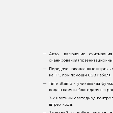
Авто- включение считывани
сканирования (презентационны
Передача накопленных штрих ко
на ПК, при помощи USB кабеля;
Time Stamp - уникальная функ
кода в памяти, благодаря встро
3-х цветный светодиод контро
штрих кода;
Звуковой и вибро сигнал, 