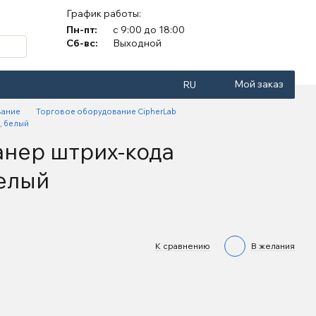
График работы:
Пн-пт:
с 9:00 до 18:00
Сб-вс:
Выходной
Мой заказ
RU
вание
Торговое оборудование CipherLab
, белый
анер штрих-кода
белый
К сравнению
В желания