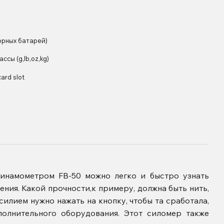
орных батарей)
массы (g,lb,oz,kg)
ard slot
намометром FB-50 можно легко и быстро узнать
ения. Какой прочности,к примеру, должна быть нить,
силием нужно нажать на кнопку, чтобы та сработала,
полнительного оборудования. Этот силомер также