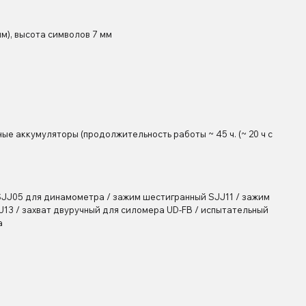
м), высота символов 7 мм
нные аккумуляторы (продолжительность работы ~ 45 ч. (~ 20 ч с
JJ05 для динамометра / зажим шестигранный SJJ11 / зажим
13 / захват двуручный для силомера UD-FB / испытательный
а