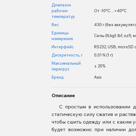
Диапазон
рабочих
От -10°С…+40°С
температур
Вес
430 г (без аккумулят
Единицы
Силы (N,kgf, lbf, ozf); 
измерения
Интерфейс
RS232, USB, microSD c
Дискретность, г
0,01 N (1 г)
Максимальный
± 20%
перегруз
Бренд
Axis
Описание
С простым в использовании ди
статическую силу сжатия и растяж
чтобы сшить одежду или с каким у
будет возможно при наличии до