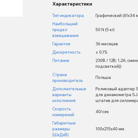
Характеристики
Тип индикатора
Графический (61х34 м
Наибольший
предел
50 N (5 кг)
взвешивания
Гарантия
36 месяцев
Дискретность
± 0,1%
Питание
230В / 12В; 1,2А; сме
подсветкой))
Страна
Польша
производитель
Дополнительные
Роликовый адаптер S
варианты
для динамометра SJJ
исполнения
штатив для силомер
Скорость
40/сек
измерений
Габаритные
размеры
100х215х40 мм
(ШхДхВ)