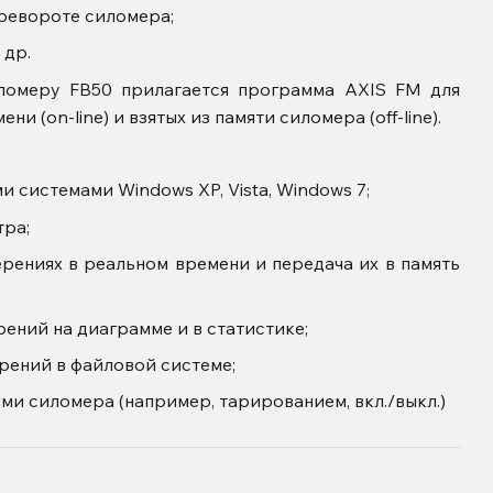
ревороте силомера;
 др.
ломеру FB50 прилагается программа AXIS FM для
и (on-line) и взятых из памяти силомера (off-line).
XIS FM:
ми системами
Windows XP, Vista, Windows 7
;
ра;
рениях в реальном времени и передача их в память
ений на диаграмме и в статистике;
рений в файловой системе;
и силомера (например, тарированием, вкл./выкл.)