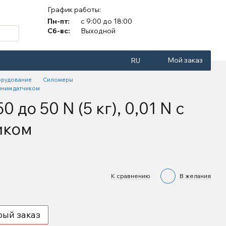
График работы:
Пн-пт:
с 9:00 до 18:00
Сб-вс:
Выходной
Мой заказ
RU
орудование
Силомеры
енним датчиком
до 50 N (5 кг), 0,01 N с
иком
К сравнению
В желания
рый заказ