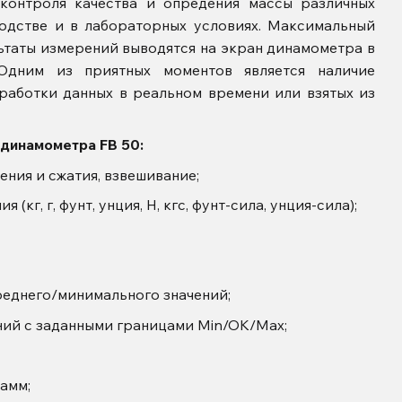
 контроля качества и опредения массы различных
одстве и в лабораторных условиях. Максимальный
льтаты измерений выводятся на экран динамометра в
 Одним из приятных мо
ментов является наличие
работки данных в реальном времени или взятых из
 динамометра FB 50
:
ения и сжатия, взвешивание;
кг, г, фунт, унция, Н, кгс, фунт-сила, унция-сила);
еднего/минимального значений;
ний с заданными границами Min/OK/Max;
амм;