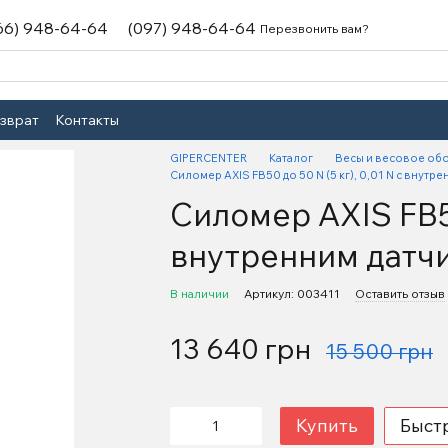
66) 948-64-64
(097) 948-64-64
Перезвонить вам?
озврат
Контакты
GIPERCENTER
Каталог
Весы и весовое об
Силомер АXIS FB50 до 50 N (5 кг), 0,01 N с внутр
Силомер АXIS FB50 
внутренним датч
В наличии
Артикул: 003411
Оставить отзыв
13 640 грн
15 500 грн
Купить
Быст