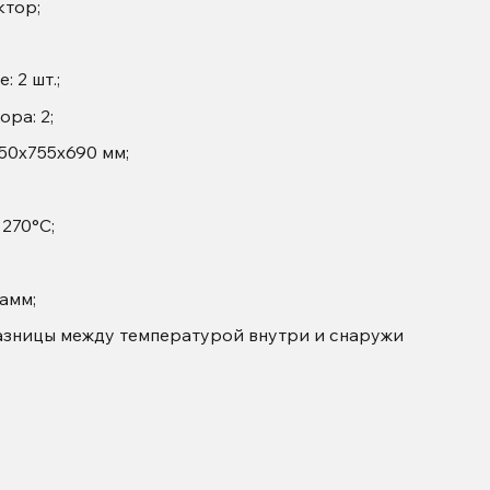
ктор;
 2 шт.;
ра: 2;
50x755x690 мм;
270°C;
амм;
разницы между температурой внутри и снаружи