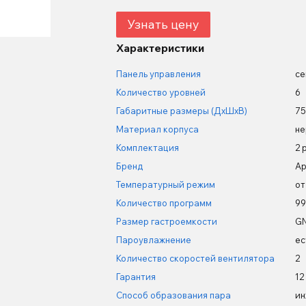
Узнать цену
Характеристики
Панель управления
се
Количество уровней
6
Габаритные размеры (ДхШхВ)
75
Материал корпуса
не
Комплектация
2 
Бренд
Ap
Температурный режим
от
Количество программ
99
Размер гастроемкости
GN
Пароувлажнение
ес
Количество скоростей вентилятора
2
Гарантия
12
Способ образования пара
ин