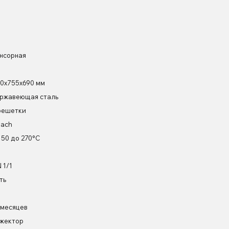
нсорная
0x755x690 мм
ржавеющая сталь
решетки
ach
 50 до 270°C
 1/1
ть
 месяцев
жектор