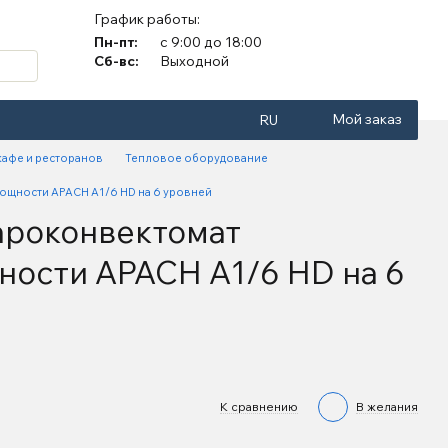
График работы:
Пн-пт:
с 9:00 до 18:00
Сб-вс:
Выходной
Мой заказ
RU
кафе и ресторанов
Тепловое оборудование
щности APACH A1/6 HD на 6 уровней
ароконвектомат
ости APACH A1/6 HD на 6
К сравнению
В желания