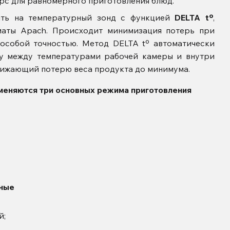
рс для равномерного приготовления блюд.
ть на температурный зонд с функцией
DELTA tº
,
аты Apach. Происходит минимизация потерь при
 особой точностью. Метод DELTA tº автоматически
у между температурами рабочей камеры и внутри
снижающий потерю веса продукта до минимума.
меняются три основных режима приготовления
ные
й;