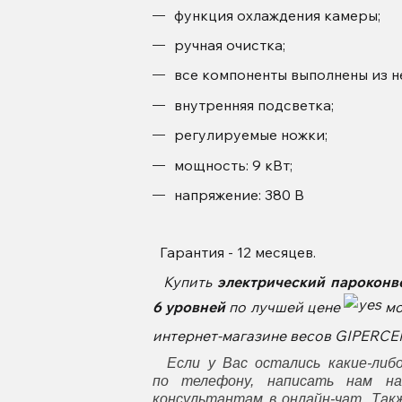
функция охлаждения камеры;
ручная очистка;
все компоненты выполнены из 
внутренняя подсветка;
регулируемые ножки;
мощность: 9 кВт;
напряжение: 380 В
Гарантия - 12 месяцев.
Купить
электрический парокон
6 уровней
по лучшей цене
мо
интернет-магазине весов GIPERC
Если у Вас остались какие-либо
по
телефону
, написать нам н
консультантам в онлайн-чат. Та