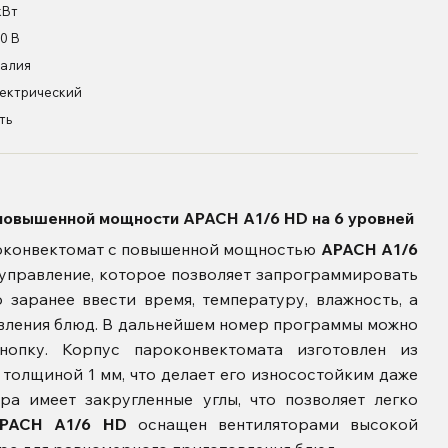
кВт
0 В
алия
ектрический
ть
повышенной мощности APACH A1/6 HD на 6 уровней
оконвектомат с повышенной мощностью
APACH A1/6
управление, которое позволяет запрограммировать
заранее ввести время, температуру, влажность, а
вления блюд. В дальнейшем номер программы можно
кнопку.
Корпус пароконвектомата изготовлен из
 толщиной 1 мм, что делает его износостойким даже
ра имеет закругленные углы, что позволяет легко
PACH A1/6 HD
оснащен вентиляторами высокой