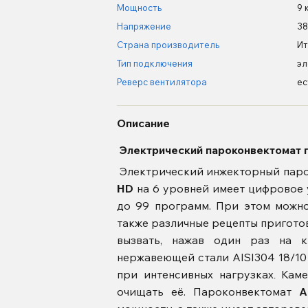
Мощность
9 
Напряжение
38
Страна производитель
Ит
Тип подключения
эл
Реверс вентилятора
ес
Описание
Электрический пароконвектомат 
Электрический инжекторный пар
HD
на 6 уровней имеет цифровое 
до 99 программ. При этом можно 
также различные рецепты пригото
вызвать, нажав один раз на 
нержавеющей стали AISI304 18/10
при интенсивных нагрузках
Каме
.
очищать её. Пароконвектомат
A