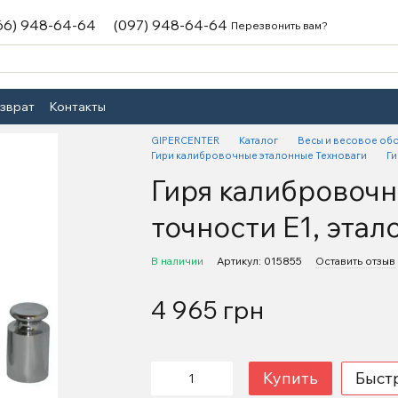
66) 948-64-64
(097) 948-64-64
Перезвонить вам?
озврат
Контакты
GIPERCENTER
Каталог
Весы и весовое об
Гири калибровочные эталонные Техноваги
Ги
Гиря калибровочна
точности Е1, этал
В наличии
Артикул: 015855
Оставить отзыв
4 965 грн
Купить
Быст