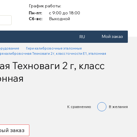
График работы:
Пн-пт:
с 9:00 до 18:00
Сб-вс:
Выходной
Мой заказ
RU
орудование
Гири калибровочные эталонные
ря калибровочная Техноваги 2 г, класс точности Е1, эталонная
я Техноваги 2 г, класс
онная
К сравнению
В желания
рый заказ