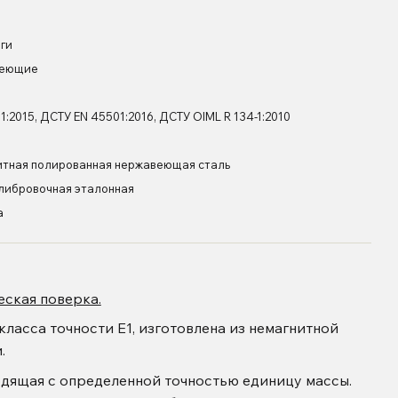
ги
веющие
1:2015, ДСТУ EN 45501:2016, ДСТУ OIML R 134-1:2010
итная полированная нержавеющая сталь
алибровочная эталонная
а
еская поверка.
класса точности Е1, изготовлена из немагнитной
и.
одящая с определенной точностью единицу массы.