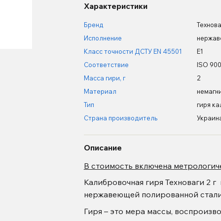
Характеристики
Бренд
Технова
Исполнение
нержа
Класс точности ДСТУ EN 45501
Е1
Соответствие
ISO 900
Масса гири, г
2
Материал
немагн
Тип
гиря к
Страна производитель
Украин
Описание
В стоимость включена метрологич
Калибровочная гиря Техноваги 2 г 
нержавеющей полированной стал
Гиря – это мера массы, воспроизв