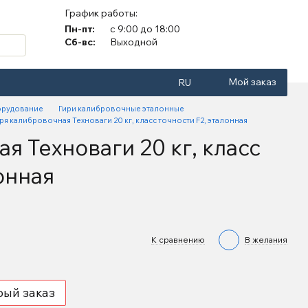
График работы:
Пн-пт:
с 9:00 до 18:00
Сб-вс:
Выходной
Мой заказ
RU
орудование
Гири калибровочные эталонные
ря калибровочная Техноваги 20 кг, класс точности F2, эталонная
я Техноваги 20 кг, класс
онная
К сравнению
В желания
рый заказ