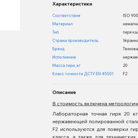
Характеристики
Соответствие
ISO 900
Материал
немагн
Тип
гиря к
Страна производитель
Украин
Бренд
Технова
Исполнение
нержа
Масса гири, кг
20
Класс точности ДСТУ EN 45501
F2
Описание
В стоимость включена метрологич
Лабораторная точная гиря 20 кг
нержавеющей полированной стали.
F2 используются для поверки ги
класса, а также для технически