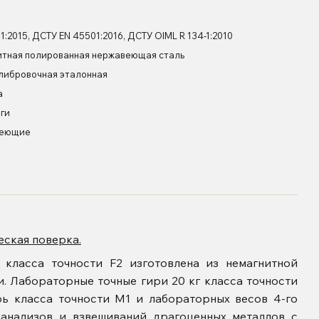
1:2015, ДСТУ EN 45501:2016, ДСТУ OIML R 134-1:2010
итная полированная нержавеющая сталь
алибровочная эталонная
а
ги
веющие
еская поверка.
 класса точности F2 изготовлена из немагнитной
 Лабораторные точные гири 20 кг класса точности
рь класса точности М1 и лабораторных весов 4-го
х анализов и взвешиваний драгоценных металлов с