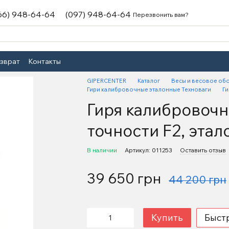
66) 948-64-64
(097) 948-64-64
Перезвонить вам?
озврат
Контакты
GIPERCENTER
Каталог
Весы и весовое об
Гири калибровочные эталонные Техноваги
Ги
Гиря калибровочна
точности F2, этал
В наличии
Артикул: 011253
Оставить отзыв
39 650 грн
44 200 грн
Купить
Быст