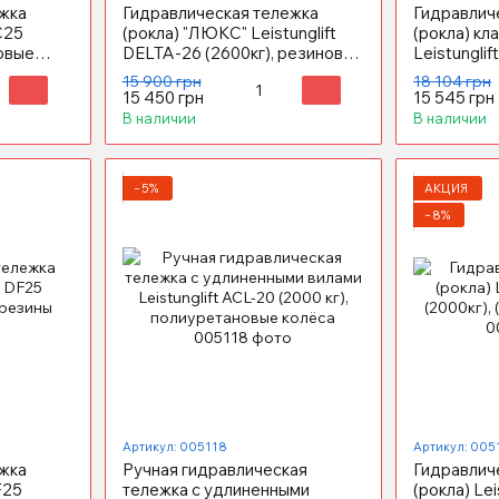
жка
Гидравлическая тележка
Гидравлич
АС25
(рокла) "ЛЮКС" Leistunglift
(рокла) к
новые
DELTA-26 (2600кг), резиновые
Leistunglif
колёса
полиурета
15 900 грн
18 104 грн
15 450 грн
15 545 грн
В наличии
В наличии
−5%
АКЦИЯ
−8%
Артикул: 005118
Артикул: 005
жка
Ручная гидравлическая
Гидравлич
F25
тележка с удлиненными
(рокла) Lei