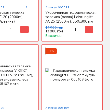
1
152
Артикул: 005099
еская тележка
Укороченная гидравлическая
E-20 (2000кг),
тележка (рокла) Leistunglift
/резина)
АС25 (2500 кг), 550х800 мм
14 900 грн
13 800 грн
В наличии
−8%
107
Артикул: 005109