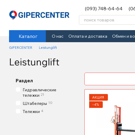
Перейти к основному контенту
(093) 748-64-64
(0
Каталог
О нас
Оплата и доставка
Обмен и в
GIPERCENTER
Leistunglift
Leistunglift
Раздел
Гидравлические
21
тележки
АКЦИЯ
10
Штабелеры
−4%
4
Тележки