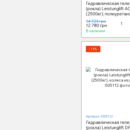
Гидравлическая теле
(рокла) Leistunglift 
(2500кг); полиурета
колеса
14 723 грн
12 780 грн
В наличии
−11%
Артикул: 005112
Гидравлическая теле
(рокла) Leistunglift D