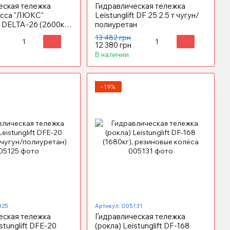
еская тележка
Гидравлическая тележка
ласса "ЛЮКС"
Leistunglift DF 25 2.5 т чугун/
t DELTA-26 (2600кг),
полиуретан
новые колёса
13 482 грн
12 380 грн
В наличии
−19%
125
Артикул: 005131
еская тележка
Гидравлическая тележка
stunglift DFE-20
(рокла) Leistunglift DF-168