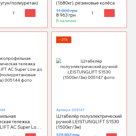
(чугун/полиуретан)
(1680кг), резиновые колёса
11 000 грн
8 963 грн
В наличии
−21%
144
Артикул: 005147
фильная
Штабелёр полуэлектрический
еская тележка
ручной LEISTUNGLIFT S1530
IFT AC Super Low
(1500кг/3м)
 (полиуретановые
123 307 грн