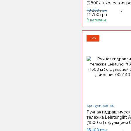
(2500кг), колеса из р
13 230 грн
11 750 грн
В наличии
−2%
Артикул: 005140
Ручная гидравлическ
тележка Leistunglift
(1500 кг) с функцией
движения
15 100 грн