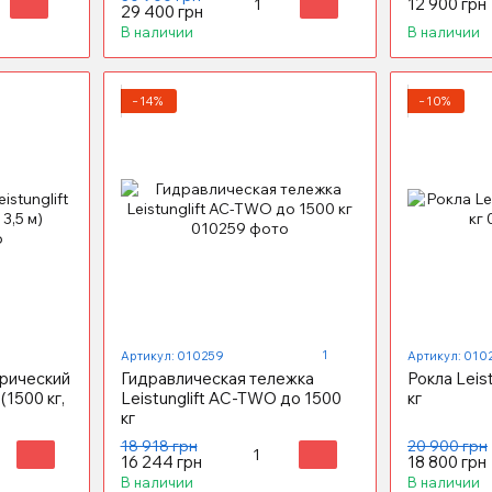
12 900 грн
колеса)
29 400 грн
В наличии
В наличии
−14%
−10%
1
Артикул: 010259
Артикул: 010
рический
Гидравлическая тележка
Рокла Leist
(1500 кг,
Leistunglift AC-TWO до 1500
кг
кг
18 918 грн
20 900 грн
16 244 грн
18 800 грн
В наличии
В наличии