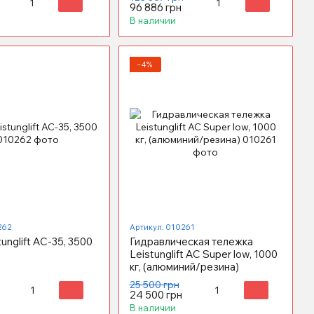
96 886 грн
В наличии
−4%
262
Артикул: 010261
unglift АС-35, 3500
Гидравлическая тележка
Leistunglift AC Super low, 1000
кг, (алюминий/резина)
25 500 грн
24 500 грн
В наличии