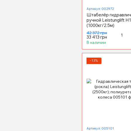
Артикул: 002972
Штабелёр гидравлич
ручной Leistunglift H
(1000кг/2.5м)
42 372 грн
33 413 грн
В наличии
−13%
Артикул: 005101