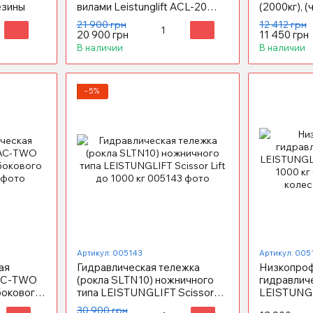
езины
вилами Leistunglift АСL-20
(2000кг), 
(2000 кг), полиуретановые
21 900 грн
12 412 грн
колёса
20 900 грн
11 450 грн
В наличии
В наличии
−5%
Артикул: 005143
Артикул: 005
ая
Гидравлическая тележка
Низкопро
 АС-TWO
(рокла SLTN10) ножничного
гидравлич
 бокового
типа LEISTUNGLIFT Scissor
LEISTUNGL
Lift до 1000 кг
до 1000 кг
30 900 грн