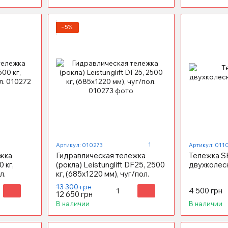
−5%
1
Артикул: 010273
Артикул: 011
жка
Гидравлическая тележка
Тележка S
0 кг,
(рокла) Leistunglift DF25, 2500
двухколесн
л.
кг, (685х1220 мм), чуг/пол.
13 300 грн
4 500 грн
12 650 грн
В наличии
В наличии