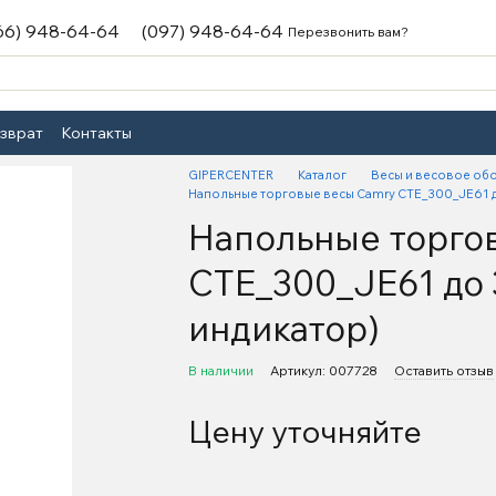
66) 948-64-64
(097) 948-64-64
Перезвонить вам?
озврат
Контакты
GIPERCENTER
Каталог
Весы и весовое об
Напольные торговые весы Camry CTE_300_JE61 до 
Напольные торго
CTE_300_JE61 до 3
индикатор)
В наличии
Артикул: 007728
Оставить отзыв
Цену уточняйте