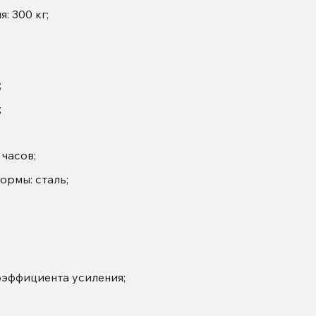
: 300 кг;
;
;
 часов;
ормы: сталь;
оэффициента усиления;