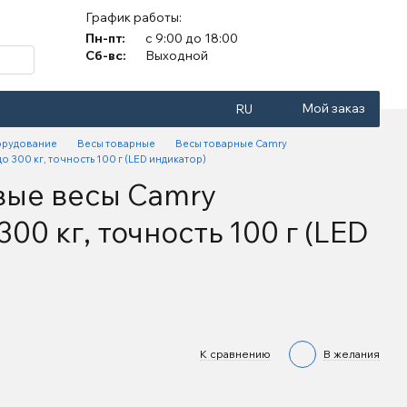
График работы:
Пн-пт:
с 9:00 до 18:00
Сб-вс:
Выходной
Мой заказ
RU
орудование
Весы товарные
Весы товарные Camry
300 кг, точность 100 г (LED индикатор)
вые весы Camry
00 кг, точность 100 г (LED
К сравнению
В желания