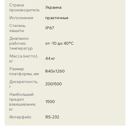
Страна
Украина
производитель
Исполнение
практичные
Степень
IP67
защиты
Диапазон
рабочих
от -10 до 40°С
температур
Масса (нетто),
44 кг
кг
Размер
840х1260
платформы, мм
Дискретность,
200/500
г
Наибольший
предел
1500
взвешивания,
кг
Интерфейс
RS-232