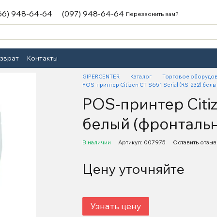
66) 948-64-64
(097) 948-64-64
Перезвонить вам?
озврат
Контакты
GIPERCENTER
Каталог
Торговое оборудо
POS-принтер Citizen CT-S651 Serial (RS-232) бел
POS-принтер Citiz
белый (фронтальн
В наличии
Артикул: 007975
Оставить отзыв
Цену уточняйте
Узнать цену