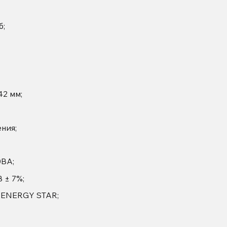
б;
42 мм;
ния;
0ВА;
 ± 7%;
 ENERGY STAR;