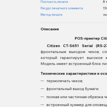
Плотность печати
8 
Ресурс печатного элемента
15
Метод печати
ли
Описание
POS-принтер Citi
Citizen CT-S651 Serial (RS-
фронтальным выходом чеков, сп
который гарантирует высокое к
Модель имеет встроенный блок пит
Технические характеристики и ос
термопечать чеков;
фронтальный выход бумаги;
полная или частичная обрезка ч
встроенный зуммер для оповещ