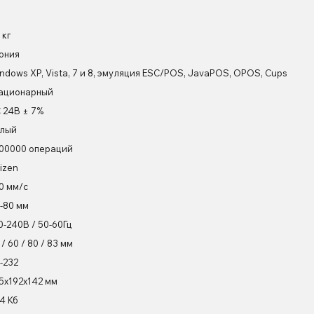
 кг
ония
ndows XP, Vista, 7 и 8, эмуляция ESC/POS, JavaPOS, OPOS, Cups
ационарный
 24В ± 7%
лый
00000 операций
tizen
0 мм/с
-80 мм
0-240В / 50-60Гц
 / 60 / 80 / 83 мм
-232
5х192х142 мм
4 Кб