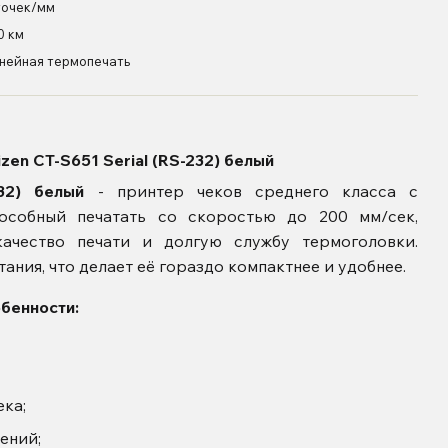
точек/мм
0 км
нейная термопечать
zen CT-S651 Serial (RS-232) белый
232) белый
- принтер чеков среднего класса с
особный печатать со скоростью до 200 мм/сек,
ачество печати и долгую службу термоголовки.
ания, что делает её гораздо компактнее и удобнее.
обенности:
ека;
ений;