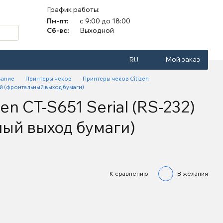
График работы:
Пн-пт:
с 9:00 до 18:00
Сб-вс:
Выходной
Мой заказ
RU
вание
Принтеры чеков
Принтеры чеков Citizen
ый (фронтальный выход бумаги)
en CT-S651 Serial (RS-232)
ый выход бумаги)
К сравнению
В желания