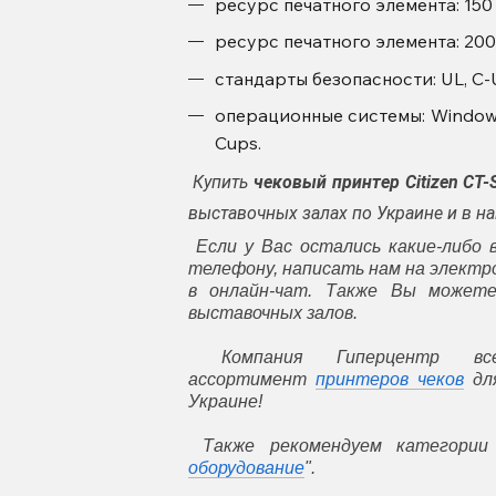
ресурс печатного элемента: 150 
ресурс печатного элемента: 20
стандарты безопасности: UL, C-UL
операционные системы: Windows 
Cups.
Купить
чековый
принтер
Citizen CT-
выставочных залах по Украине и в 
Если у Вас остались какие-либо 
телефону, написать нам на элект
в онлайн-чат. Также Вы может
выставочных залов.
Компания Гиперцентр все
ассортимент
принтеров чеков
для
Украине!
Также рекомендуем категории
оборудование
".