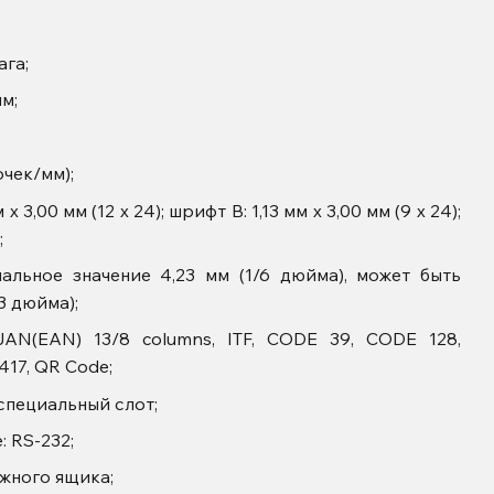
га;
мм;
очек/мм);
 3,00 мм (12 х 24); шрифт В: 1,13 мм х 3,00 мм (9 х 24);
;
альное значение 4,23 мм (1/6 дюйма), может быть
3 дюйма);
JAN(EAN) 13/8 columns, ITF, CODE 39, CODE 128,
17, QR Code;
специальный слот;
 RS-232;
жного ящика;