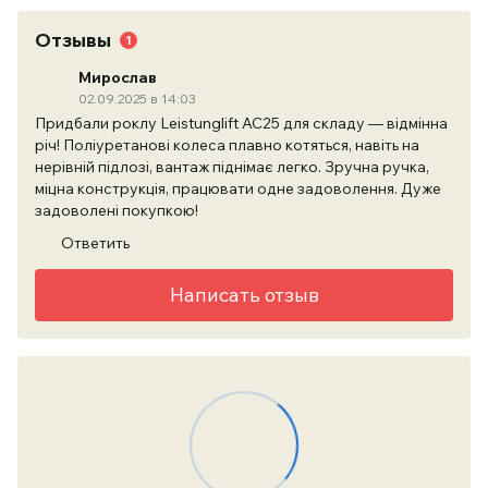
Отзывы
1
Мирослав
02.09.2025 в 14:03
Придбали роклу Leistunglift АС25 для складу — відмінна
річ! Поліуретанові колеса плавно котяться, навіть на
нерівній підлозі, вантаж піднімає легко. Зручна ручка,
міцна конструкція, працювати одне задоволення. Дуже
задоволені покупкою!
Ответить
Написать отзыв