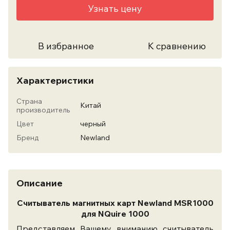
Узнать цену
В избранное
К сравнению
Характеристики
Страна
Китай
производитель
Цвет
черный
Бренд
Newland
Описание
Считыватель магнитных карт Newland MSR1000
для NQuire 1000
Представляем Вашему вниманию считыватель