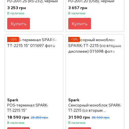
PD-2001.2S (RS-232), черный
PD-2001.2U (USB), черный
3 253 грн
3 657 грн
В наличии
В наличии
Купить
Купить
−20%
−10%
Spark
Spark
POS-терминал SPARK-
Сенсорный моноблок SPARK-
ТТ-2215 15"
ТТ-2215 (со вторым
дисплеем)
18 590 грн
31 590 грн
23 250 грн
35 100 грн
В наличии
В наличии