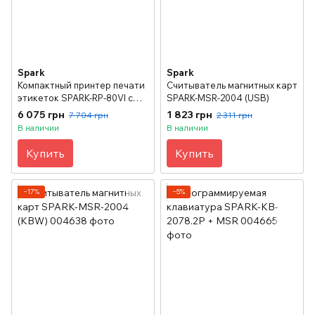
Spark
Spark
Компактный принтер печати
Считыватель магнитных карт
этикеток SPARK-RP-80VI с
SPARK-MSR-2004 (USB)
шириной печати до 80 мм
6 075 грн
1 823 грн
7 704 грн
2 311 грн
В наличии
В наличии
Купить
Купить
−17%
−5%