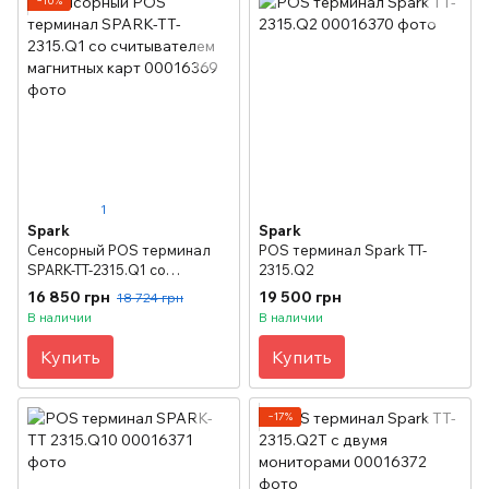
−10%
1
Spark
Spark
Сенсорный POS терминал
POS терминал Spark TT-
SPARK-TT-2315.Q1 со
2315.Q2
считывателем магнитных
16 850 грн
19 500 грн
18 724 грн
карт
В наличии
В наличии
Купить
Купить
−17%