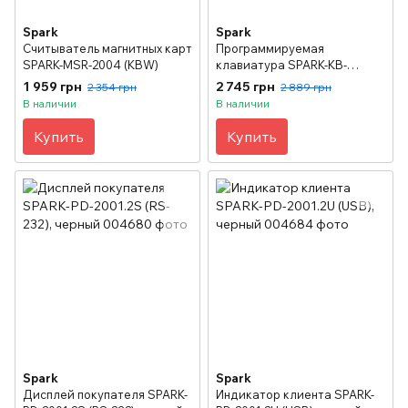
Spark
Spark
Считыватель магнитных карт
Программируемая
SPARK-MSR-2004 (KBW)
клавиатура SPARK-KB-
2078.2Р + MSR
1 959 грн
2 745 грн
2 354 грн
2 889 грн
В наличии
В наличии
Купить
Купить
Spark
Spark
Дисплей покупателя SPARK-
Индикатор клиента SPARK-