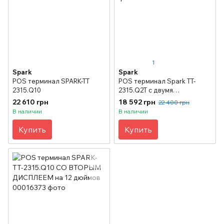
1
Spark
Spark
POS терминал SPARK-TT
POS терминал Spark TT-
2315.Q10
2315.Q2Т с двумя
мониторами
22 610 грн
18 592 грн
22 400 грн
В наличии
В наличии
Купить
Купить