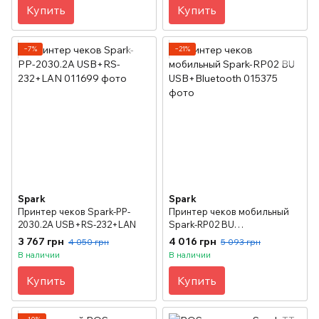
Купить
Купить
−7%
−21%
Spark
Spark
Принтер чеков Spark-PP-
Принтер чеков мобильный
2030.2A USB+RS-232+LAN
Spark-RP02 BU
USB+Bluetooth
3 767 грн
4 016 грн
4 050 грн
5 093 грн
В наличии
В наличии
Купить
Купить