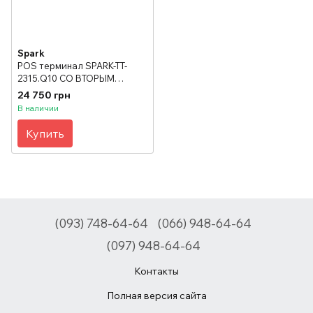
Spark
POS терминал SPARK-TT-
2315.Q10 СО ВТОРЫМ
ДИСПЛЕЕМ на 12 дюймов
24 750 грн
В наличии
Купить
(093) 748-64-64
(066) 948-64-64
(097) 948-64-64
Контакты
Полная версия сайта