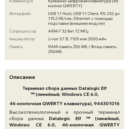
Клавиатура
буквенно-цифровая клавиатура (46
кнопок QWERTY)
Интерфейс
USB 1.1 Host, USB 1.1 Client, RS-232 до
115,2 Кб/сек, Ethernet: с помощью
подставки (внешние модули)
Сопроцессор
ARM-7 32 бит 72 МГц
Аккумулятор
Li-ion 3.7 В, 1100 или 2000 мАч
Память
RAM-память 256 МБ / Флэш-память
256МБ
Описание
Терминал сбора данных Datalogic Elf
™ (линейный, Windows CE 6.0,
46-кнопочная QWERTY клавиатура)
,
944301016
Высокотехнологичный и прочный терминал
сбора данных
Datalogic Elf ™ (линейный,
Windows CE 6.0, 46-кнопочная QWERTY