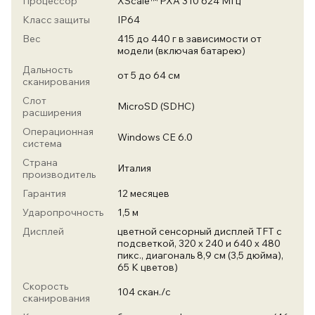
Процессор
XScale™ PXA 310 624 МГц
Класс защиты
IP64
Вес
415 до 440 г в зависимости от
модели (включая батарею)
Дальность
от 5 до 64 см
сканирования
Слот
MicroSD (SDHC)
расширения
Операционная
Windows CE 6.0
система
Страна
Италия
производитель
Гарантия
12 месяцев
Ударопрочность
1,5 м
Дисплей
цветной сенсорный дисплей TFT с
подсветкой, 320 x 240 и 640 x 480
пикс., диагональ 8,9 см (3,5 дюйма),
65 K цветов)
Скорость
104 скан./с
сканирования