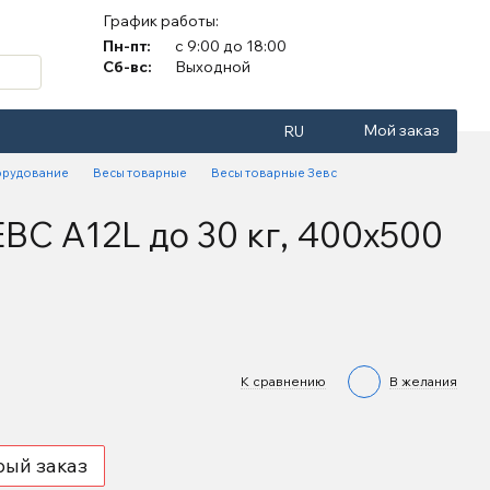
График работы:
Пн-пт:
с 9:00 до 18:00
Сб-вс:
Выходной
Мой заказ
RU
орудование
Весы товарные
Весы товарные Зевс
ВС A12L до 30 кг, 400х500
К сравнению
В желания
рый заказ