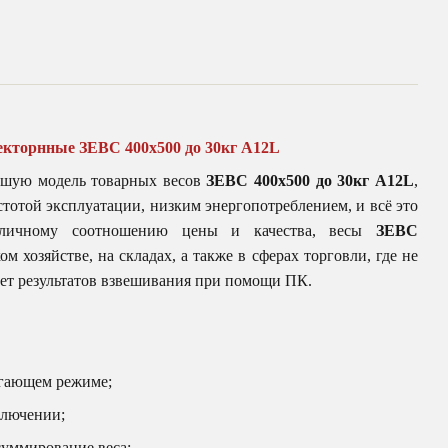
лекторнные
ЗЕВС
400х500
до 30к
г А12L
шую модель товарных весов
ЗЕВС
400х500
до 30к
г
А12L
,
тотой эксплуатации, низким энергопотреблением, и всё это
тличному соотношению цены и качества, весы
ЗЕВС
м хозяйстве, на складах, а также в сферах торговли, где не
ет результатов взвешивания при помощи ПК.
егающем режиме;
ключении;
суммирование веса;