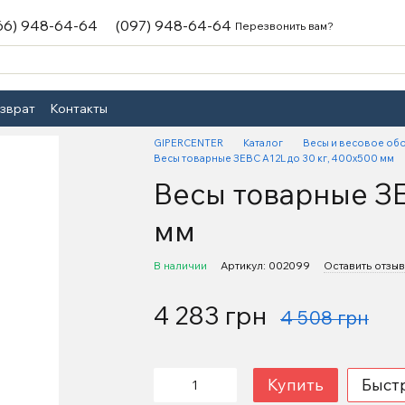
66) 948-64-64
(097) 948-64-64
Перезвонить вам?
озврат
Контакты
GIPERCENTER
Каталог
Весы и весовое об
Весы товарные ЗЕВС A12L до 30 кг, 400х500 мм
Весы товарные ЗЕ
мм
В наличии
Артикул: 002099
Оставить отзыв
4 283 грн
4 508 грн
Купить
Быст