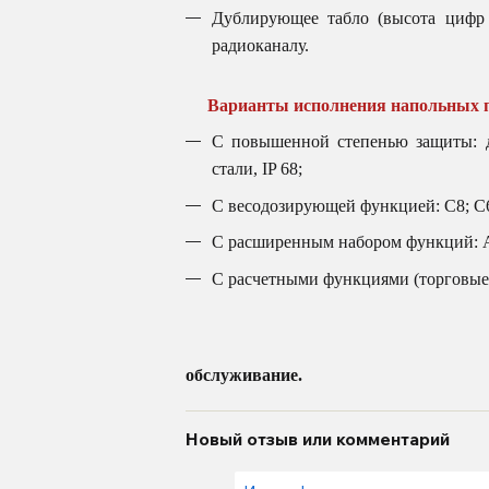
Дублирующее табло (высота цифр 
радиоканалу.
Варианты исполнения напольных 
С повышенной степенью защиты:
стали, IP 68;
С весодозирующей функцией: С8; С60
С расширенным набором функций: 
С расчетными функциями (торговые 
Гарантия на весы З
обслуживание.
Новый отзыв или комментарий