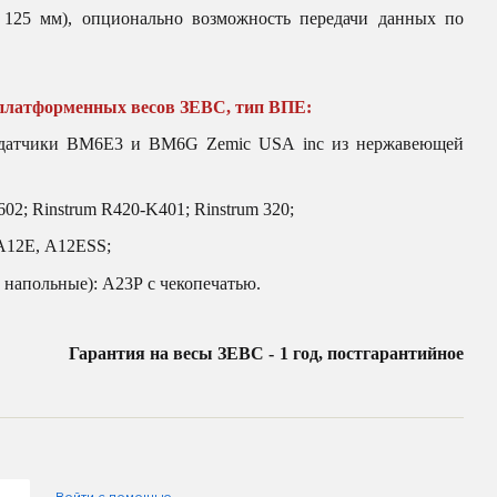
125 мм), опционально возможность передачи данных по
платформенных весов ЗЕВС, тип ВПЕ:
 датчики BM6E3 и BM6G Zemic USA inc из нержавеющей
2; Rinstrum R420-K401; Rinstrum 320;
А12Е, A12ESS;
напольные): А23Р с чекопечатью.
ЕВС - 1 год, постгарантийное
Войти с помощью