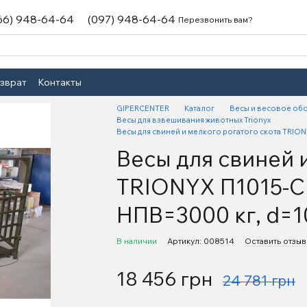
66) 948-64-64
(097) 948-64-64
Перезвонить вам?
озврат
Контакты
GIPERCENTER
Каталог
Весы и весовое об
Весы для взвешивания животных Trionyx
Весы для свиней и мелкого рогатого скота TRIO
Весы для свиней и
TRIONYX П1015-С
НПВ=3000 кг, d=1
В наличии
Артикул: 008514
Оставить отзыв
18 456 грн
24 781 грн