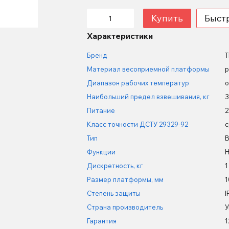
Купить
Быст
Характеристики
Бренд
T
Материал весоприемной платформы
р
Диапазон рабочих температур
о
Наибольший предел взвешивания, кг
3
Питание
2
Класс точности ДСТУ 29329-92
с
Тип
В
Функции
H
Дискретность, кг
1
Размер платформы, мм
1
Степень защиты
I
Страна производитель
У
Гарантия
1