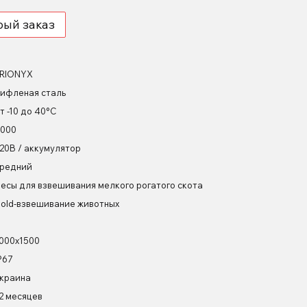
рый заказ
RIONYX
ифленая сталь
т -10 до 40°С
000
20В / аккумулятор
редний
есы для взвешивания мелкого рогатого скота
old-взвешивание животных
000х1500
P67
краина
2 месяцев