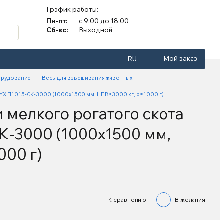
График работы:
Пн-пт:
с 9:00 до 18:00
Сб-вс:
Выходной
Мой заказ
RU
орудование
Весы для взвешивания животных
NYX П1015-СК-3000 (1000х1500 мм, НПВ=3000 кг, d=1000 г)
 мелкого рогатого скота
К-3000 (1000х1500 мм,
000 г)
К сравнению
В желания