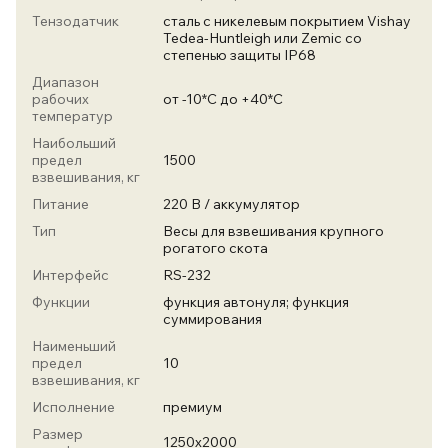
Тензодатчик
сталь с никелевым покрытием Vishay
Tedea-Huntleigh или Zemic со
степенью защиты IP68
Диапазон
рабочих
от -10*С до +40*С
температур
Наибольший
предел
1500
взвешивания, кг
Питание
220 В / аккумулятор
Тип
Весы для взвешивания крупного
рогатого скота
Интерфейс
RS-232
Функции
функция автонуля; функция
суммирования
Наименьший
предел
10
взвешивания, кг
Исполнение
премиум
Размер
1250х2000