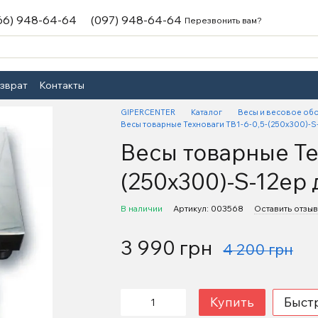
66) 948-64-64
(097) 948-64-64
Перезвонить вам?
озврат
Контакты
GIPERCENTER
Каталог
Весы и весовое об
Весы товарные Техноваги ТВ1-6-0,5-(250х300)-S-
Весы товарные Те
(250х300)-S-12ер 
В наличии
Артикул: 003568
Оставить отзыв
3 990 грн
4 200 грн
Купить
Быст