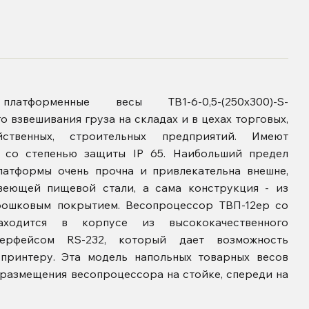
латформенные весы ТВ1-6-0,5-(250х300)-S-
о взвешивания груза на складах и в цехах торговых,
яйственных, строительных предприятий. Имеют
к со степенью защиты IP 65. Наибольший предел
латформы очень прочна и привлекательна внешне,
веющей пищевой стали, а сама конструкция - из
рошковым покрытием. Весопроцессор ТВП-12ер со
аходится в корпусе из высококачественного
ерфейсом RS-232, который дает возможность
принтеру. Эта модель напольных товарных весов
ь размещения весопроцессора на стойке, спереди на