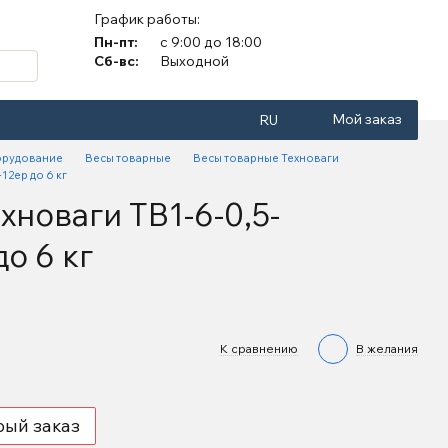
График работы:
Пн-пт:
с 9:00 до 18:00
Сб-вс:
Выходной
Мой заказ
RU
орудование
Весы товарные
Весы товарные Техноваги
12ер до 6 кг
хноваги ТВ1-6-0,5-
до 6 кг
К сравнению
В желания
рый заказ