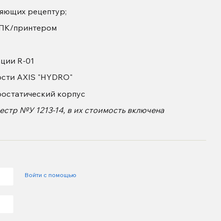
яющих рецептур;
с ПК/принтером
ции R-01
ости AXIS "HYDRO"
ростатический корпус
естр №У 1213-14, в их стоимость включена
Войти с помощью