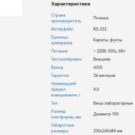
Характеристики
Страна
Польша
производитель
Интерфейс
RS-232
Единицы
Караты, фунты
измерения
Питание
~ 220В, 50Гц, 6Вт
Тип калибровки
Внешняя
Бренд
AXIS
Гарантия
36 месяцев
Наименьший
предел
0,5
взвешивания, г
Тип
Весы лабораторные
Размер
Диаметр 150
платформы, мм
Габаритные
размеры
235х245х80 мм