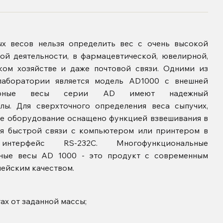
ых весов нельзя определить вес с очень высокой
ной деятельности, в фармацевтической, ювелирной,
ком хозяйстве и даже почтовой связи. Одними из
лаборатории является модель AD1000 с внешней
торные весы серии AD имеют надежный
лы. Для сверхточного определения веса сыпучих,
ое оборудование оснащено функцией взвешивания в
ля быстрой связи с компьютером или принтером в
терфейс RS-232C. Многофункциональные
рные весы AD 1000
- это продукт с современным
пейским качеством.
ах от заданной массы;