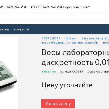
66) 948-64-64
(097) 948-64-64
Перезвонить вам?
озврат
Контакты
GIPERCENTER
Каталог
Весы и весовое об
Весы лабораторные и аналитические Axis
Весы
Весы лабораторные
дискретность 0,01
В наличии
Артикул: 003339
Оставить отзыв
Цену уточняйте
Узнать цену