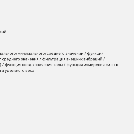
кий
ального/минимального/среднего значений / функция
т среднего значения / фильтрация внешних вибраций /
) / функция ввода значения тары / функция измерения силы в
та удельного веса