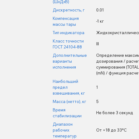
(ШхДхВ)
Дискретность, г
0.01
Компенсация
-1 кг
массы тары
Тип индикатора
Жидкокристалличес
Класс точности
III
ГОСТ 24104-88
Дополнительные
Определение максим
варианты
дозирования / расче
исполнения
суммирования (ТОТАL
(mN) / функция расче
Наибольший
предел
1
взвешивания, кг
Масса (нетто), кг
5
Время
Не более 3 секунд
стабилизации
Диапазон
рабочих
От +18 до 33°С
температур