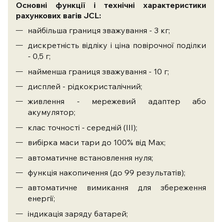
Основні функції і технічні характеристики
рахункових вагів JCL:
найбільша границя зважування - 3 кг;
дискретність відліку і ціна повірочної поділки
- 0,5 г;
найменша границя зважування - 10 г;
дисплей - рідкокристалічний;
живлення - мережевий адаптер або
акумулятор;
клас точності - середній (ІІІ);
вибірка маси тари до 100% від Max;
автоматичне встановлення нуля;
функція накопичення (до 99 результатів);
автоматичне вимикання для збереження
енергії;
індикація заряду батарей;