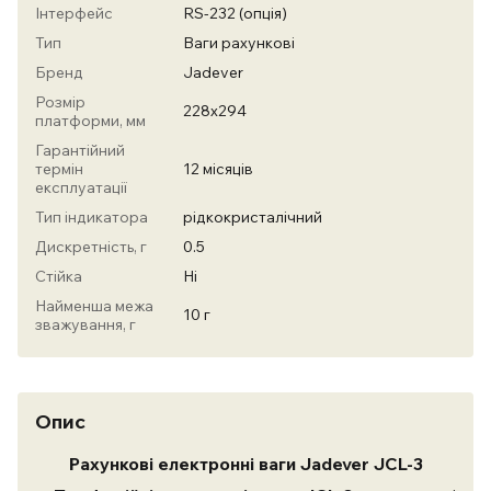
Інтерфейс
RS-232 (опція)
Тип
Ваги рахункові
Бренд
Jadever
Розмір
228х294
платформи, мм
Гарантійний
термін
12 місяців
експлуатації
Тип індикатора
рідкокристалічний
Дискретність, г
0.5
Стійка
Ні
Найменша межа
10 г
зважування, г
Опис
Рахункові електронні ваги Jadever JCL-3