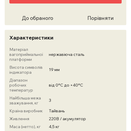
До обраного
Порівняти
Характеристики
Матеріал
вагоприймальної
нержавіюча сталь
платформи
Висота символів
19 мм
індикатора
Діапазон
робочих
від 0°С до +40°С
температур
Найбільша межа
3
зважування, кг
Країна виробник
Тайвань
Живлення
220В / акумулятор
Маса (нетто), кг
4,5 кг