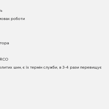
ть
мовах роботи
атора
ARCO
литих шин, є їх термін служби, в 3-4 рази перевищує