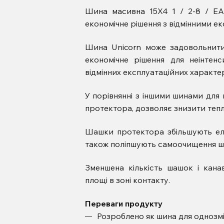
Шина масивна 15X4 1 / 2-8 / E
економічне рішення з відмінними 
Шина Unicorn може задовольнити 
економічне рішення для неінтенс
відмінних експлуатаційних характер
У порівнянні з іншими шинами для
протектора, дозволяє знизити тепл
Шашки протектора збільшують ела
також поліпшують самоочищення шин
Зменшена кількість шашок і кана
площі в зоні контакту.
Переваги продукту
Розроблено як шина для однозмін