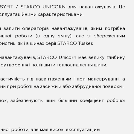
ASYFIT / STARCO UNICORN для навантажувачів. Це
експлуатаційними характеристиками.
запити операторів навантажувачів, яким потрібна
ивної роботи (в одну зміну), але зі збереженням
истик, як і в шинах серії STARCO Tusker.
 навантажувачів, STARCO Unicorn має велику глибину
оутворення і поліпшити тепловиділення шини.
стичність під навантаженням і при маневруванні, а
 при роботі на засніжній або забрудненої поверхні.
вок, забезпечують шині більший коефіцієнт робочої
ної роботи, але має високі експлуатаційні