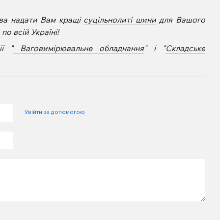
ва надати Вам кращі
суцільнолиті шини
для Вашого
о всій Україні!
ї "
Ваговимірювальне обладнання
" і "
Складське
Увійти за допомогою