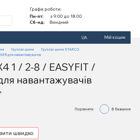
Графік роботи:
Пн-пт:
з 9:00 до 18:00
Сб-нд:
Вихідний
Мій кошик
UA
ння
Грузові шини
Грузові шини STARCO
SKER для навантажувачів
 1 / 2-8 / EASYFIT /
ля навантажувачів
к
Порівняти
В бажання
вити швидко