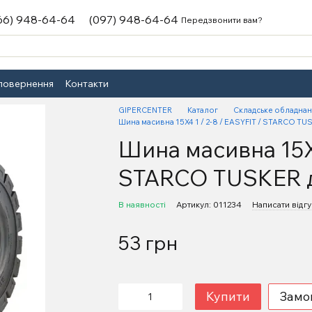
66) 948-64-64
(097) 948-64-64
Передзвонити вам?
 повернення
Контакти
GIPERCENTER
Каталог
Складське обладна
Шина масивна 15X4 1 / 2-8 / EASYFIT / STARCO TU
Шина масивна 15X4
STARCO TUSKER д
В наявності
Артикул: 011234
Написати відгу
53 грн
Купити
Замо