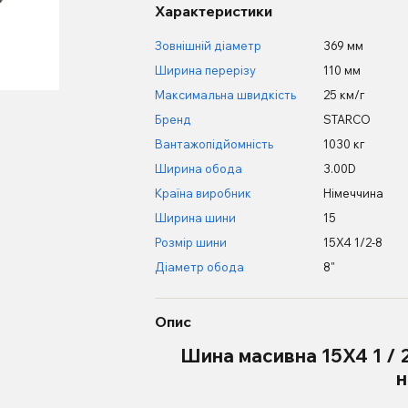
Характеристики
Зовнішній діаметр
369 мм
Ширина перерізу
110 мм
Максимальна швидкість
25 км/г
Бренд
STARCO
Вантажопідйомність
1030 кг
Ширина обода
3.00D
Країна виробник
Німеччина
Ширина шини
15
Розмір шини
15X4 1/2-8
Діаметр обода
8"
Опис
Шина масивна 15X4 1 /
н