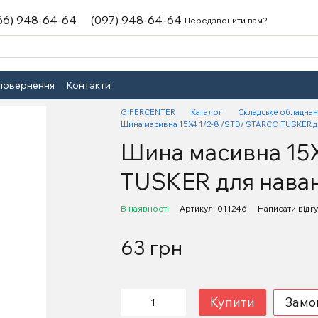
66) 948-64-64
(097) 948-64-64
Передзвонити вам?
 повернення
Контакти
GIPERCENTER
Каталог
Складське обладна
Шина масивна 15X4 1/2-8 /STD/ STARCO TUSKER д
Шина масивна 15
TUSKER для нава
В наявності
Артикул: 011246
Написати відгу
63 грн
Купити
Замо