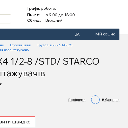
Графік роботи:
Пн-пт:
з 9:00 до 18:00
Сб-нд:
Вихідний
Мій кошик
UA
ння
Грузові шини
Грузові шини STARCO
ля навантажувачів
X4 1/2-8 /STD/ STARCO
нтажувачів
к
Порівняти
В бажання
вити швидко