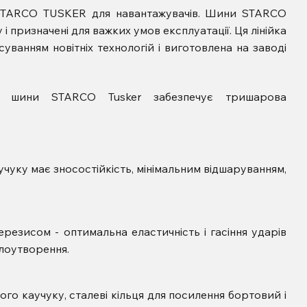
 STARCO TUSKER для навантажувачів. Шини STARCO
і призначені для важких умов експлуатації.
Ця лінійка
ванням новітніх технологій і виготовлена ​​на заводі
ики шини STARCO Tusker забезпечує тришарова
чуку має зносостійкість, мінімальним відшаруванням,
ерезисом - оптимальна еластичність і гасіння ударів
плоутворення.
го каучуку, сталеві кільця для посилення бортовий і