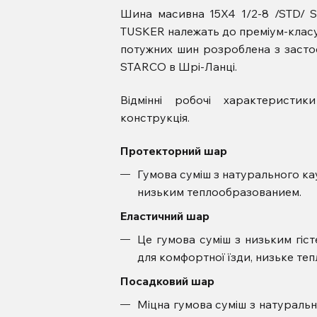
Шина масивна 15X4 1/2-8 /STD/
TUSKER належать до преміум-класу 
потужних шин розроблена з застосу
STARCO в Шрі-Ланці.
Відмінні робочі характерист
конструкція.
Протекторний шар
Гумова суміш з натурального кау
низьким теплообразованием.
Еластичний шар
Це гумова суміш з низьким гіст
для комфортної їзди, низьке те
Посадковий шар
Міцна гумова суміш з натурально