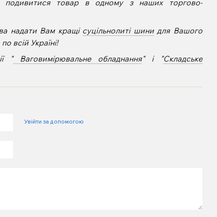
е подивитися товар в одному з наших торгово-
ва надати Вам кращі
суцільнолиті шини
для Вашого
о всій Україні!
ї "
Ваговимірювальне обладнання
" і "
Складське
Увійти за допомогою