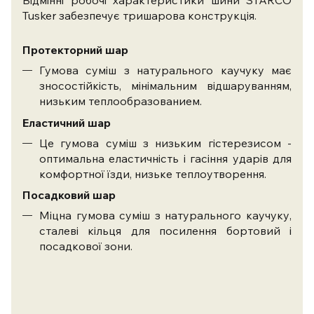
Відмінні робочі характеристики шини STARCO
Tusker забезпечує тришарова конструкція.
Протекторний шар
Гумова суміш з натурального каучуку має
зносостійкість, мінімальним відшаруванням,
низьким теплообразованием.
Еластичний шар
Це гумова суміш з низьким гістерезисом -
оптимальна еластичність і гасіння ударів для
комфортної їзди, низьке теплоутворення.
Посадковий шар
Міцна гумова суміш з натурального каучуку,
сталеві кільця для посилення бортовий і
посадкової зони.