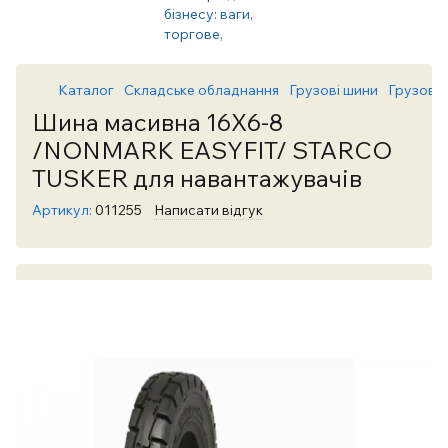
Каталог
Складське обладнання
Грузові шини
Грузові
Шина масивна 16X6-8
/NONMARK EASYFIT/ STARCO
TUSKER для навантажувачів
Артикул:
011255
Написати відгук