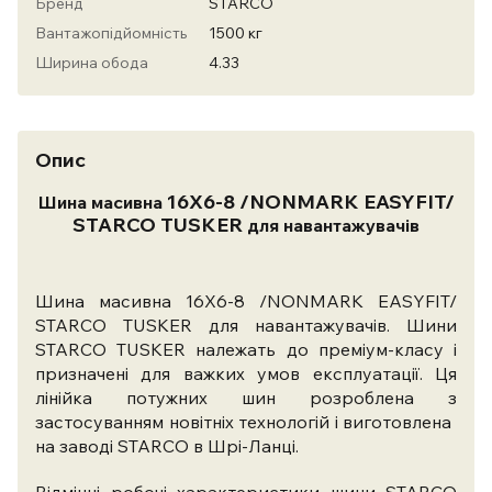
Бренд
STARCO
Вантажопідйомність
1500 кг
Ширина обода
4.33
Опис
16X6-8 /NONMARK EASYFIT/
Шина масивна
STARCO TUSKER
для навантажувачів
Шина масивна 16X6-8 /NONMARK EASYFIT/
STARCO TUSKER для навантажувачів. Шини
STARCO TUSKER належать до преміум-класу і
призначені для важких умов експлуатації.
Ця
лінійка потужних шин розроблена з
застосуванням новітніх технологій і виготовлена ​​
на заводі STARCO в Шрі-Ланці.