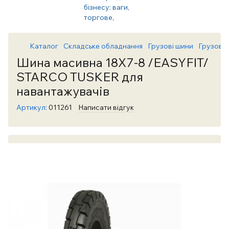
Каталог
Складське обладнання
Грузові шини
Грузові
Шина масивна 18X7-8 /EASYFIT/
STARCO TUSKER для
навантажувачів
Артикул:
011261
Написати відгук