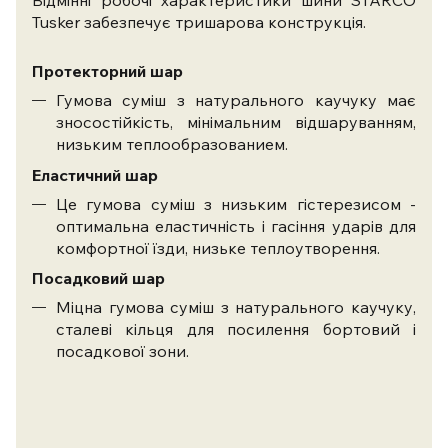
Відмінні робочі характеристики шини STARCO
Tusker забезпечує тришарова конструкція.
Протекторний шар
Гумова суміш з натурального каучуку має
зносостійкість, мінімальним відшаруванням,
низьким теплообразованием.
Еластичний шар
Це гумова суміш з низьким гістерезисом -
оптимальна еластичність і гасіння ударів для
комфортної їзди, низьке теплоутворення.
Посадковий шар
Міцна гумова суміш з натурального каучуку,
сталеві кільця для посилення бортовий і
посадкової зони.