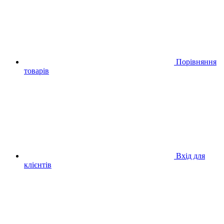
Порівняння
товарів
Вхід для
клієнтів