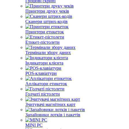
Грошові скрині
Принтери друку чеків
Сканери штрих-кодів
Принтери етикеток
Етикет-пістолети
Термінали збору даних
Індикатори клієнта
POS-клавіатури
Аплікатори етикеток
Голчаті пістолети
Зчитувачі магнітних карт
Запайовики лотків і пакетів
MINI PC