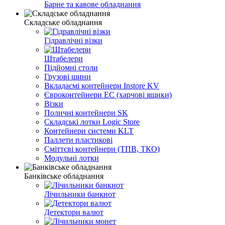
Барне та кавове обладнання
Складське обладнання
Гідравлічні візки
Штабелери
Підйомні столи
Грузові шини
Вкладаємі контейнери Instore KV
Євроконтейнери EC (харчові ящики)
Візки
Поличні контейнери SK
Складські лотки Logic Store
Контейнери системи KLT
Паллети пластикові
Сміттєві контейнери (ТПВ, ТКО)
Модульні лотки
Банківське обладнання
Лічильники банкнот
Детектори валют