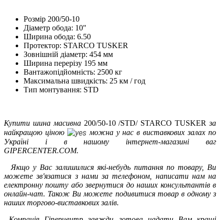
Розмір 200/50-10
Діаметр обода: 10"
Ширина обода: 6.50
Протектор: STARCO TUSKER
Зовнішній діаметр: 454 мм
Ширина перерізу 195 мм
Вантажопідйомність: 2500 кг
Максимальна швидкість: 25 км / год
Тип монтування: STD
Купити шина масивна
200/50-10 /STD/ STARCO TUSKER
за
найкращою ціною
можна у нас в виставкових залах по
Україні і в нашому інтернет-магазині ваг
GIPERCENTER.COM.
Якщо у Вас залишилися які-небудь питання по товару, Ви
можете зв'язатися з нами за телефоном, написати нам на
електронну пошту або звернутися до наших консультантів в
онлайн-чат. Також Ви можете подивитися товар в одному з
наших торгово-виставкових залів.
Компанія Гіперцентр завжди готова надати Вам кращі