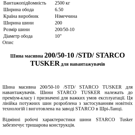
Вантажопідйомність
2500 кг
Ширина обода
6.50
Країна виробник
Німеччина
Ширина шини
200
Розмір шини
200/50-10
Діаметр обода
10"
Опис
200/50-10 /STD/ STARCO
Шина масивна
TUSKER
для навантажувачів
Шина масивна 200/50-10 /STD/ STARCO TUSKER для
навантажувачів. Шини STARCO TUSKER належать до
преміум-класу і призначені для важких умов експлуатації.
Ця
лінійка потужних шин розроблена з застосуванням новітніх
технологій і виготовлена ​​на заводі STARCO в Шрі-Ланці.
Відмінні робочі характеристики шини STARCO Tusker
забезпечує тришарова конструкція.