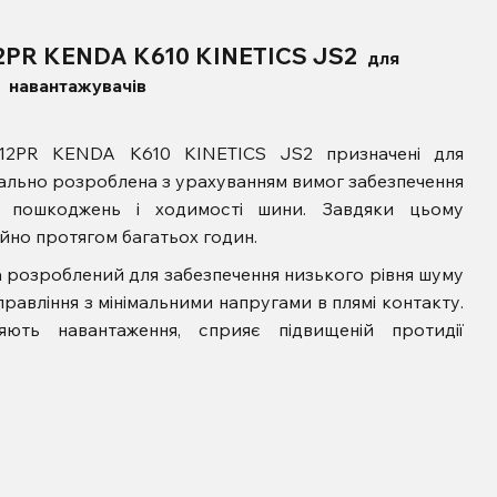
12PR KENDA K610 KINETICS JS2
для
навантажувачів
0 12PR KENDA K610 KINETICS JS2 призначені для
іально розроблена з урахуванням вимог забезпечення
их пошкоджень і ходимості шини. Завдяки цьому
йно протягом багатьох годин.
 розроблений для забезпечення низького рівня шуму
управління з мінімальними напругами в плямі контакту.
яють навантаження, сприяє підвищеній протидії