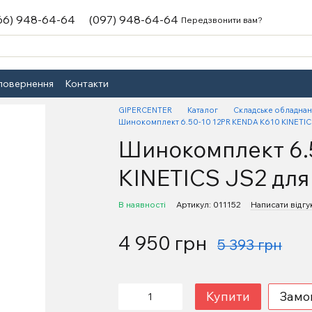
66) 948-64-64
(097) 948-64-64
Передзвонити вам?
 повернення
Контакти
GIPERCENTER
Каталог
Складське обладна
Шинокомплект 6.50-10 12PR KENDA K610 KINETICS
Шинокомплект 6.
KINETICS JS2 для
В наявності
Артикул: 011152
Написати відгу
4 950 грн
5 393 грн
Купити
Замо