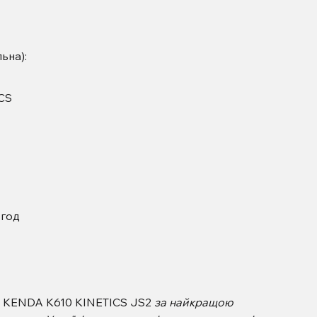
ьна):
CS
 год
R KENDA K610 KINETICS JS2
за найкращою