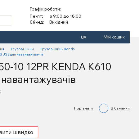
Графік роботи:
Пн-пт:
з 9:00 до 18:00
Сб-нд:
Вихідний
Мій кошик
UA
ння
Грузові шини
Грузові шини Kenda
 JS2 для навантажувачів
50-10 12PR KENDA K610
 навантажувачів
к
Порівняти
В бажання
вити швидко