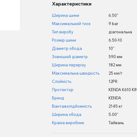
Характеристики
Ширина шини
6.50"
Максимальний тиск
9 bar
Тип виробу
діагональна
Розмір шини
6.50-10
Діаметр обода
10"
Зовнішній діаметр
590 мм
Ширина перерізу
182 мм
Максимальна швидкість
25 км/г
Слойність
12PR
Протектор
KENDA K610 KI
Бренд
KENDA
Вантажопідйомність
2145 кг
Ширина обода
5.00"
Країна виробник
Тайвань