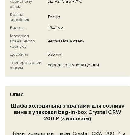
корисному
від +2°С до +7°С
об'ємі
Країна
Греція
виробник
Висота
1341 мм
Матеріал
зовнішнього
нержавіюча сталь
корпусу
Довжина
535 мм
Температурний
середньотемпературний
режим
Опис
Шафа холодильна з кранами для розливу
вина з упаковки bag-in-box Crystal CRW
200 P (з насосом)
Винні холодильні шафи Crystal CRW 200 P з