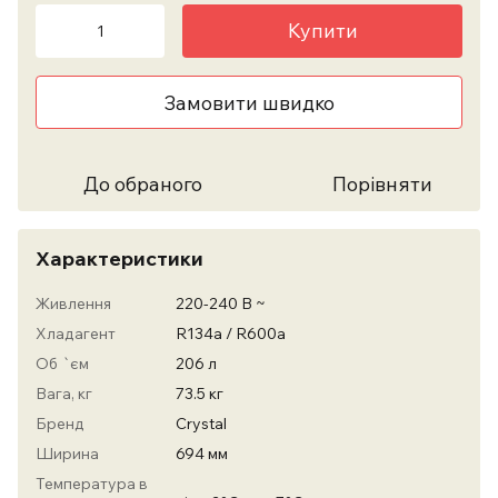
Купити
Замовити швидко
До обраного
Порівняти
Характеристики
Живлення
220-240 В ~
Хладагент
R134a / R600a
Об `єм
206 л
Вага, кг
73.5 кг
Бренд
Crystal
Ширина
694 мм
Температура в