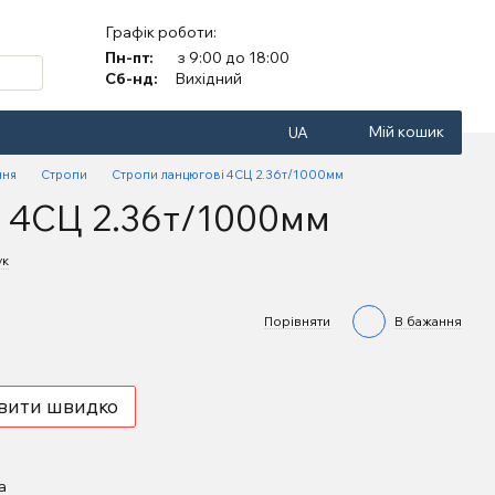
Графік роботи:
Пн-пт:
з 9:00 до 18:00
Сб-нд:
Вихідний
Мій кошик
UA
ння
Стропи
Стропи ланцюгові 4СЦ 2.36т/1000мм
і 4СЦ 2.36т/1000мм
ук
Порівняти
В бажання
вити швидко
а