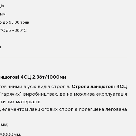
ців
 мм
36 до 63.00 тонн
5°С до +300°С
м
анцюгові 4СЦ 2.36т/1000мм
вічними з усіх видів стропів.
Стропи ланцюгові 4СЦ
"гарячих" виробництвах, де не можлива експлуатація
тичних матеріалів.
 елементом ланцюгових строп є полегшена легована
0мм;
20000мм.