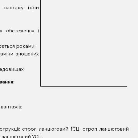
 вантажу (при
у обстеження і
люється роками;
заміни зношених
редовищах.
вання:
 вантажів;
нструкції: строп ланцюговий 1СЦ, строп ланцюговий
 ланцюговий УСЦ.