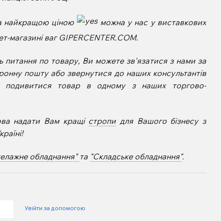
а найкращою ціною
можна у нас у виставкових
рнет-магазині ваг GIPERCENTER.COM.
 питання по товару, Ви можете зв'язатися з нами за
ронну пошту або звернутися до наших консультантів
е подивитися товар в одному з наших торгово-
ова надати Вам кращі
стропи
для Вашого бізнесу з
раїні!
келажне обладнання"
та
"Складське обладнання"
.
Увійти за допомогою