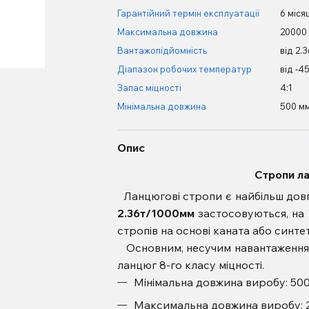
Гарантійний термін експлуатації
6 міся
Максимальна довжина
20000
Вантажопідйомність
від 2.
Діапазон робочих температур
від -4
Запас міцності
4:1
Мінімальна довжина
500 м
Опис
Стропи л
Ланцюгові стропи є найбільш довго
2.36т/1000мм
застосовуються, на 
стропів на основі каната або синте
Основним, несучим навантаження,
ланцюг 8-го класу міцності.
Мінімальна довжина виробу: 50
Максимальна довжина виробу: 