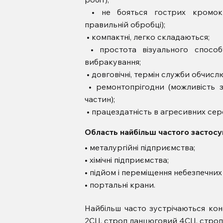
• не бояться гострих кромок
правильній обробці);
• компактні, легко складаються;
• простота візуального способ
вибракування;
• довговічні, термін служби обчис
• ремонтопрігодни (можливість 
частин);
• працездатність в агресивних се
Область найбільш частого застосу
• металургійні підприємства;
• хімічні підприємства;
• підйом і переміщення небезпечних
• портальні крани.
Найбільш часто зустрічаються ко
2СЦ, строп ланцюговий 4СЦ, строп