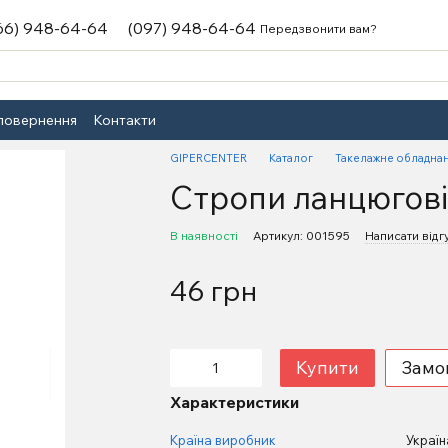
66) 948-64-64
(097) 948-64-64
Передзвонити вам?
 повернення
Контакти
GIPERCENTER
Каталог
Такелажне обладна
Стропи ланцюгов
В наявності
Артикул: 001595
Написати відг
46 грн
Купити
Замо
Характеристики
Країна виробник
Україн