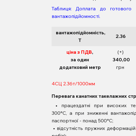
Таблиця: Доплата до готового
вантажопідйомності.
вантажопідйомність,
2.36
Т
ціна з ПДВ
,
(+)
за один
340,00
додатковий метр
грн
4СЦ 2.36т/1000мм
Перевага канатних такелажних стр
• працездатні при високих те
300°С, а при зниженні вантажоп
паспортної - понад 500°С;
• відсутність пружних деформацій
робіт);