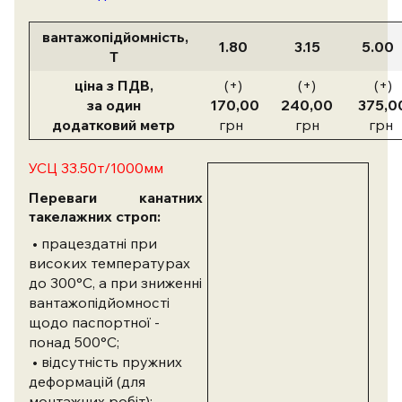
вантажопідйомність,
1.80
3.15
5.00
Т
ціна з ПДВ,
(+)
(+)
(+)
за один
170,00
240,00
375,0
додатковий метр
грн
грн
грн
УСЦ 33.50т/1000мм
Переваги канатних
такелажних строп:
• працездатні при
високих температурах
до 300°С, а при зниженні
вантажопідйомності
щодо паспортної -
понад 500°С;
• відсутність пружних
деформацій (для
монтажних робіт);