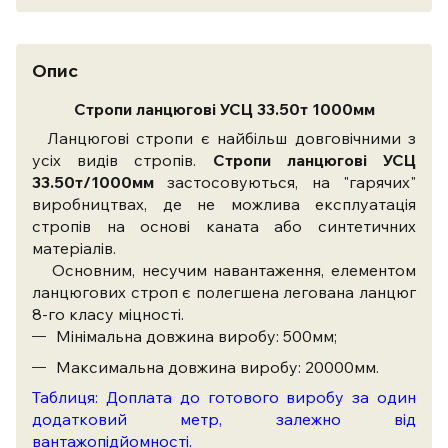
Опис
Стропи ланцюгові УСЦ 33.50т 1000мм
Ланцюгові стропи є найбільш довговічними з
усіх видів стропів.
Стропи ланцюгові УСЦ
33.50т/1000мм
застосовуються, на "гарячих"
виробництвах, де не можлива експлуатація
стропів на основі каната або синтетичних
матеріалів.
Основним, несучим навантаження, елементом
ланцюгових строп є полегшена легована ланцюг
8-го класу міцності.
Мінімальна довжина виробу: 500мм;
Максимальна довжина виробу: 20000мм.
Таблиця: Доплата до готового виробу за один
додатковий метр, залежно від
вантажопідйомності.