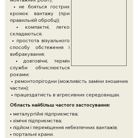
• не бояться гострих
кромок вантажу (при
правильній обробці);
• компактні, легко
складаються;
• простота візуального
способу обстеження і
вибракування;
• довговічні, термін
служби обчислюється
роками;
• ремонтопрігодни (можливість заміни зношених
частин);
• працездатність в агресивних середовищах.
Область найбільш частого застосування:
• металургійні підприємства;
• хімічні підприємства;
• підйом і переміщення небезпечних вантажів;
• портальні крани.