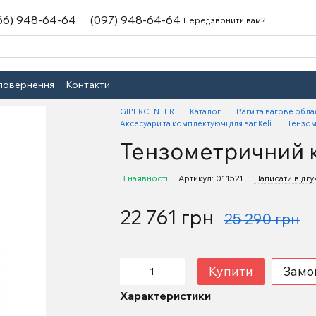
66) 948-64-64
(097) 948-64-64
Передзвонити вам?
 повернення
Контакти
GIPERCENTER
Каталог
Ваги та вагове обл
Аксесуари та комплектуючі для ваг Keli
Тензом
Тензометричний к
В наявності
Артикул: 011521
Написати відгу
22 761 грн
25 290 грн
Купити
Замо
Характеристики