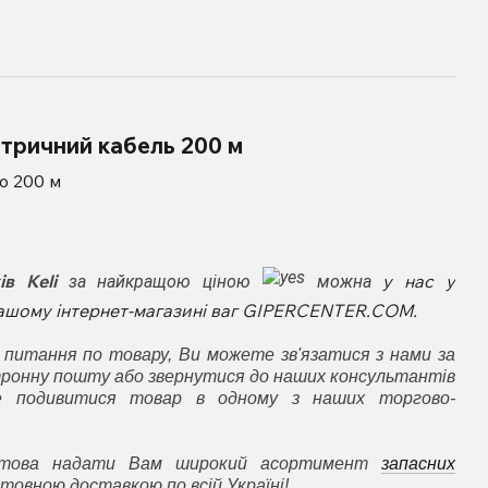
тричний кабель 200 м
ю 200 м
в Keli
у нас у
за найкращою ціною
можна
 нашому інтернет-магазині ваг GIPERCENTER.COM.
 питання по товару, Ви можете зв'язатися з нами за
ронну пошту або звернутися до наших консультантів
е подивитися товар в одному з наших торгово-
готова надати Вам широкий асортимент
запасних
товною доставкою по всій Україні!