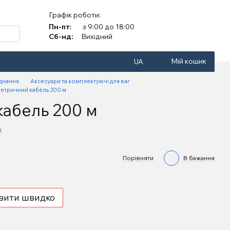
Графік роботи:
Пн-пт:
з 9:00 до 18:00
Сб-нд:
Вихідний
Мій кошик
UA
аднання
Аксесуари та комплектуючі для ваг
етричний кабель 200 м
абель 200 м
к
Порівняти
В бажання
вити швидко