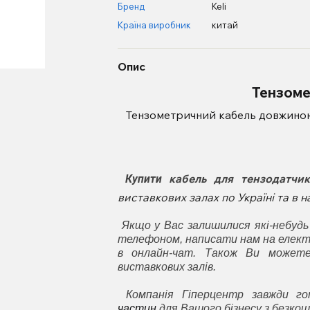
Бренд
Keli
Країна виробник
китай
Опис
Тензоме
Тензометричний кабель довжино
к
абель для тензодатчикі
Купити
виставкових залах по Україні та в
Якщо у Вас залишилися які-небудь
телефоном, написати нам на елект
в онлайн-чат. Також Ви может
виставкових залів.
Компанія Гіперцентр завжди 
частин
для Вашого бізнесу з безкош