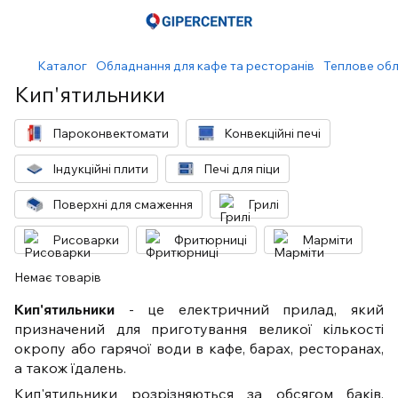
Каталог
Обладнання для кафе та ресторанів
Теплове об
Кип'ятильники
Пароконвектомати
Конвекційні печі
Індукційні плити
Печі для піци
Поверхні для смаження
Грилі
Рисоварки
Фритюрниці
Марміти
Немає товарів
Кип'ятильники
- це електричний прилад, який
призначений для приготування великої кількості
окропу або гарячої води в кафе, барах, ресторанах,
а також їдалень.
Кип'ятильники розрізняються за обсягом баків,