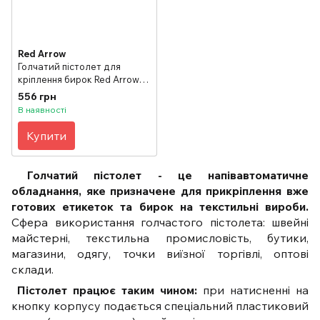
Red Arrow
Голчатий пістолет для
кріплення бирок Red Arrow
YH-31T (посилена голка)
556 грн
В наявності
Купити
Голчатий пістолет - це напівавтоматичне
обладнання, яке призначене для прикріплення вже
готових етикеток та бирок на текстильні вироби.
Сфера використання голчастого пістолета: швейні
майстерні, текстильна промисловість, бутики,
магазини, одягу, точки виїзної торгівлі, оптові
склади.
Пістолет працює таким чином:
при натисненні на
кнопку корпусу подається спеціальний пластиковий