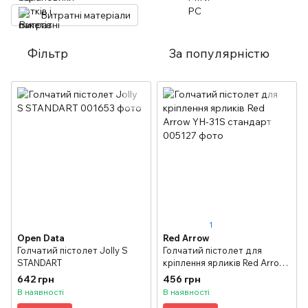
Витратні матеріали
Фільтр
За популярністю
1
Open Data
Red Arrow
Голчатий пістолет Jolly S
Голчатий пістолет для
STANDART
кріплення ярликів Red Arrow
YH-31S стандарт
642 грн
456 грн
В наявності
В наявності