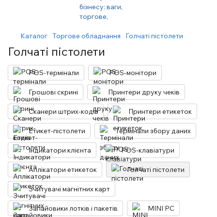
Каталог
Торгове обладнання
Голчаті пістолети
Голчаті пістолети
POS-термінали
POS-монітори
Грошові скрині
Принтери друку чеків
Сканери штрих-кодів
Принтери етикеток
Етикет-пістолети
Термінали збору даних
Індикатори клієнта
POS-клавіатури
Аплікатори етикеток
Голчаті пістолети
Зчитувачі магнітних карт
Запайовики лотків і пакетів
MINI PC