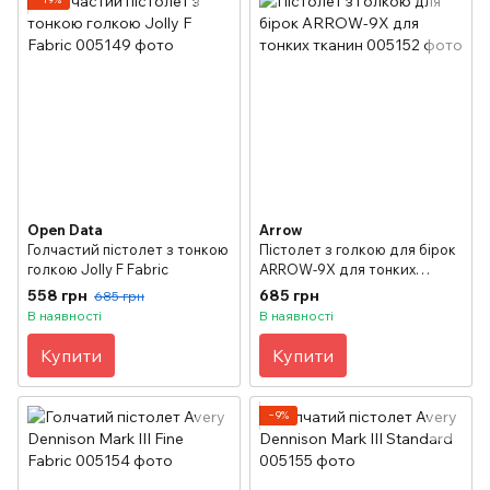
Open Data
Arrow
Голчастий пістолет з тонкою
Пістолет з голкою для бірок
голкою Jolly F Fabric
ARROW-9Х для тонких
тканин
558 грн
685 грн
685 грн
В наявності
В наявності
Купити
Купити
−9%