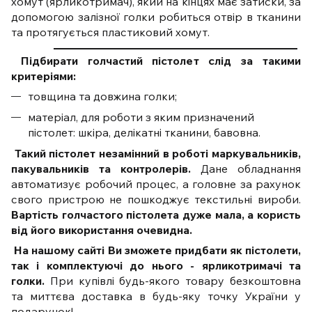
хомут (ярликотримач), який на кінцях має затиски, за
допомогою залізної голки робиться отвір в тканини
та протягується пластиковий хомут.
Підбирати голчастий пістолет слід за такими
критеріями:
товщина та довжина голки;
матеріал, для роботи з яким призначений
пістолет: шкіра, делікатні тканини, бавовна.
Такий пістолет незамінний в роботі маркувальників,
пакувальників та контролерів.
Дане обладнання
автоматизує робочий процес, а головне за рахунок
свого пристрою не пошкоджує текстильні вироби.
Вартість голчастого пістолета дуже мала, а користь
від його використання очевидна.
На нашому сайті Ви зможете придбати як пістолети,
так і комплектуючі до нього - ярликотримачі та
голки.
При купівлі будь-якого товару безкоштовна
та миттєва доставка в будь-яку точку України у
подарунок!