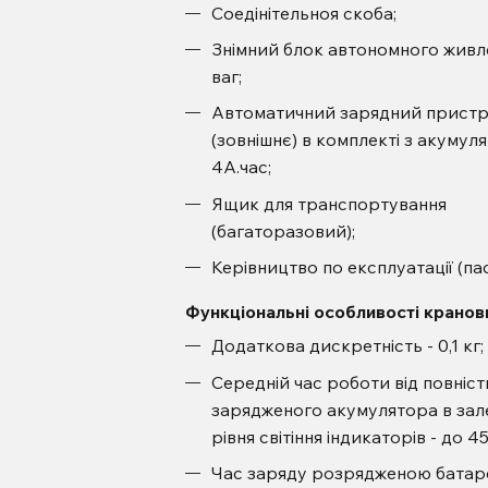
Соедінітельноя скоба;
Знімний блок автономного живл
ваг;
Автоматичний зарядний пристр
(зовнішнє) в комплекті з акумул
4А.час;
Ящик для транспортування
(багаторазовий);
Керівництво по експлуатації (па
Функціональні особливості кранови
Додаткова дискретність - 0,1 кг;
Середній час роботи від повніс
зарядженого акумулятора в зале
рівня світіння індикаторів - до 4
Час заряду розрядженою батареї