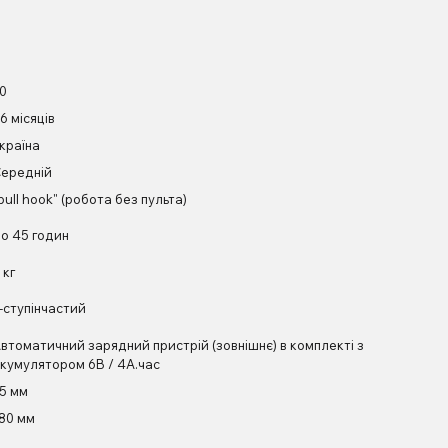
0
6 місяців
країна
ередній
pull hook" (робота без пульта)
о 45 годин
 кг
-ступінчастий
втоматичний зарядний пристрій (зовнішнє) в комплекті з
кумулятором 6В / 4А.час
5 мм
80 мм