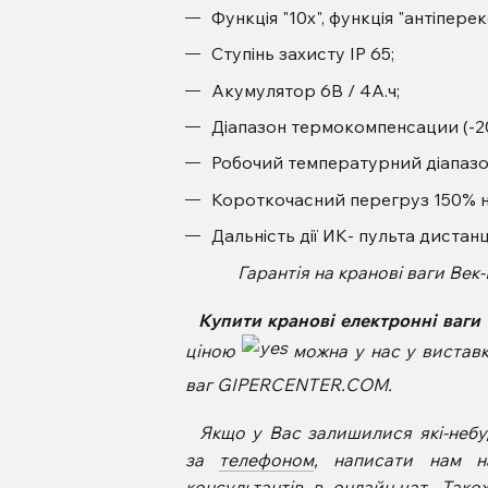
Функція "10х", функція "антіперекос
Ступінь захисту IP 65;
Акумулятор 6В / 4А.ч;
Діапазон термокомпенсации (-20 .
Робочий температурний діапазон (-
Короткочасний перегруз 150% н
Дальність дії ИК- пульта дистан
Гарантія на кранові ваги
Век
Купити кранові електронні ваги
ціною
можна у нас у виставко
ваг GIPERCENTER.COM.
Якщо у Вас залишилися які-небу
за
телефоном
, написати нам н
консультантів в онлайн-чат. Та