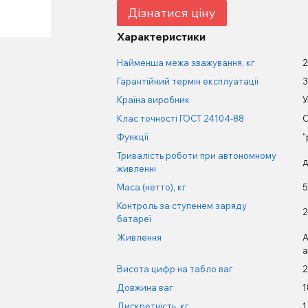
Дізнатися ціну
Характеристики
Найменша межа зважування, кг
2
Гарантійний термін експлуатації
3
Країна виробник
У
Клас точності ГОСТ 24104-88
С
Функції
"
Тривалість роботи при автономному
д
живленні
Маса (нетто), кг
5
Контроль за ступенем заряду
2
батареї
Живлення
А
а
Висота цифр на табло ваг
2
Довжина ваг
1
Дискретність, кг
1