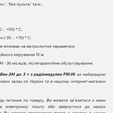
", "без пульта" та ін .:
.. +50) ° C;
30 ... +70) ° C;
е впливає на метрологічні параметри;
ційного керування 15 м;
-М
- 36 місяців, післягарантійне обслуговування.
Век-3М
до 3 т
з радіомодулем
за найкращою
РМ-06
вих залах по Україні та в нашому інтернет-магазині
дь питання по товару, Ви можете зв'язатися з нами
а електронну пошту або звернутися до наших
кож Ви можете подивитися товар в одному з наших