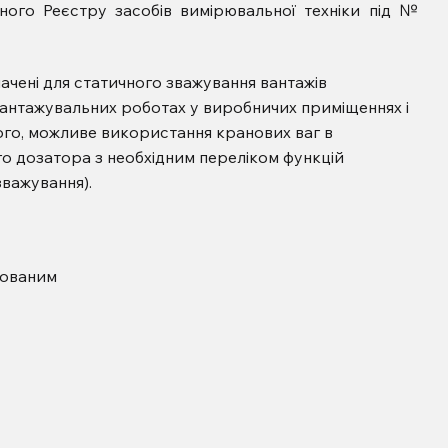
ого Реєстру засобів вимірювальної техніки під №
чені для статичного зважування вантажів
антажувальних роботах у виробничих приміщеннях і
ого, можливе використання кранових ваг в
ого дозатора з необхідним переліком функцій
зважування).
дованим