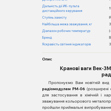
Дальність дії ИК- пульта
1
дистанційного керування
Ступінь захисту
I
Найбільша межа зважування, кг
3
Діапазон робочих температур
(
Бренд
В
Яскравість світіння індикаторів
3
Опис
Кранові ваги Век-3М 
рад
Пропонуємо Вам новітній вид
радіомодулем РМ-06
(розширені ф
для застосування в хімічній і х
зважування кольорового металопрок
пройшли приймальні випробування 