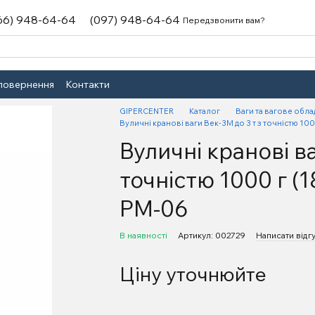
66) 948-64-64
(097) 948-64-64
Передзвонити вам?
 повернення
Контакти
GIPERCENTER
Каталог
Ваги та вагове обл
Вуличні кранові ваги Век-3М до 3 т з точністю 10
Вуличні кранові ва
точністю 1000 г (
РМ-06
В наявності
Артикул: 002729
Написати відг
Ціну уточнюйте