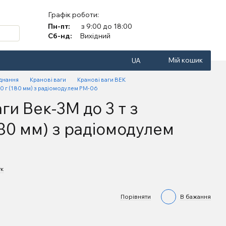
Графік роботи:
Пн-пт:
з 9:00 до 18:00
Сб-нд:
Вихідний
Мій кошик
UA
аднання
Кранові ваги
Кранові ваги ВЕК
00 г (180 мм) з радіомодулем РМ-06
ги Век-3М до 3 т з
180 мм) з радіомодулем
ук
Порівняти
В бажання