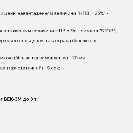
вищенні навантаженням величини "НПВ + 25%" -
авантаженням величини НПВ + 9е - символ "STOP";
хнього кільця для гака крана (більше під
мкою (більше під замовлення) - 20 мм;
вантаж статичний) - 5 сек;
г ВЕК-3М до 3 т: