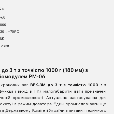
5 м
P65
000
-30 ... +70)°C
ЕК
 рівня
до 3 т з точністю 1000 г (180 мм) з
іомодулем РМ-06
 кранових ваг
ВЕК-3М до 3 т з точністю 1000 г з
ункції і вихід в ПК), малогабаритні ваги призначені
арчовій промисловості. Актуально застосування для
ату і в режимі дозатора. Єдині промислові ваги, що
в Державному Комітеті України з питання технічного