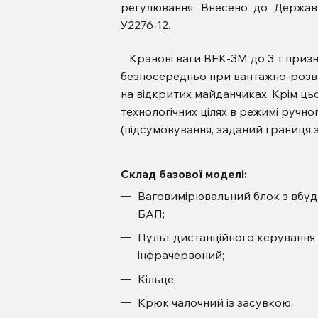
регулювання. Внесено до Державн
У2276-12.
Кранові ваги ВЕК-3М до 3 т призна
безпосередньо при вантажно-розв
на відкритих майданчиках. Крім ць
технологічних цілях в режимі ручн
(підсумовування, заданий границя 
Склад базової моделі:
Ваговимірювальний блок з вбу
БАП;
Пульт дистанційного керування
інфрачервоний;
Кільце;
Крюк чалочний із засувкою;