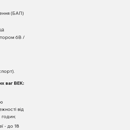
ення (БАП)
ій
ятором 6В /
спорт).
х ваг ВЕК:
тю
жності від
5 годин;
 - до 18