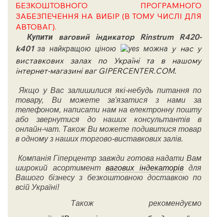
БЕЗКОШТОВНОГО ПРОГРАМНОГО
ЗАБЕЗПЕЧЕННЯ НА ВИБІР (В ТОМУ ЧИСЛІ ДЛЯ
АВТОВАГ).
ваговий індикатор Rinstrum R420-
Купити
k401
у нас у
за найкращою ціною
можна
виставкових залах по Україні та в нашому
інтернет-магазині ваг GIPERCENTER.COM.
Якщо у Вас залишилися які-небудь питання по
товару, Ви можете зв'язатися з нами за
телефоном, написати нам на електронну пошту
або звернутися до наших консультантів в
онлайн-чат. Також Ви можете подивитися товар
в одному з наших торгово-виставкових залів.
Компанія Гіперцентр завжди готова надати Вам
широкий асортимент
вагових індекаторів
для
Вашого бізнесу з безкоштовною доставкою по
всій Україні!
Також рекомендуємо