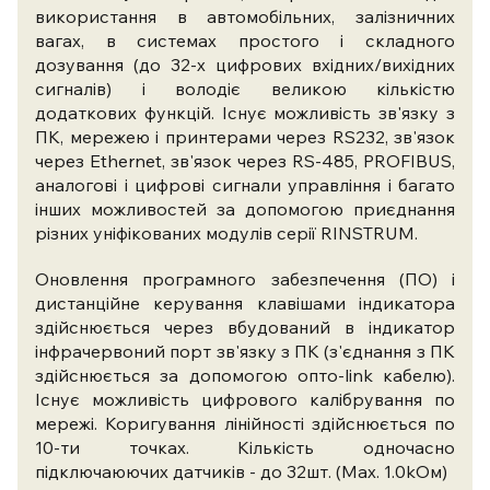
використання в автомобільних, залізничних
вагах, в системах простого і складного
дозування (до 32-х цифрових вхідних/вихідних
сигналів) і володіє великою кількістю
додаткових функцій. Існує можливість зв'язку з
ПК, мережею і принтерами через RS232, зв'язок
через Ethernet, зв'язок через RS-485, PROFIBUS,
аналогові і цифрові сигнали управління і багато
інших можливостей за допомогою приєднання
різних уніфікованих модулів серії RINSTRUM.
Оновлення програмного забезпечення (ПО) і
дистанційне керування клавішами індикатора
здійснюється через вбудований в індикатор
інфрачервоний порт зв'язку з ПК (з'єднання з ПК
здійснюється за допомогою опто-link кабелю).
Існує можливість цифрового калібрування по
мережі. Коригування лінійності здійснюється по
10-ти точках. Кількість одночасно
підключаюючих датчиків - до 32шт. (Max. 1.0kОм)