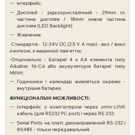
інтерфейс;
Дисплей - рідкокристалічний - 29mm гл.
частина дисплея / 18mm нижня частина
дисплея (LED Backlight);
Живлення:
-Стандартні - 12-24V DC (2.5 V A max) - вкл / викл
кнопкою, з машинної пам'яттю;
-Опціонально - Батареї 4 x AA елемента типу
Alkaline, Ni-Cd або акумуляторні батареї типу
MiNH;
Годинники
і календар живляться окремо -
внутрішня батарея.
ФУНКЦІОНАЛЬНІ МОЖЛИВОСТІ:
Інтерфейс з комп'ютером через опто-LINK
кабель (для RS232 PC port) і через RS 232;
Serial Ports на платі; двонаправлений RS-232 і
RS485 - тільки передавальний;