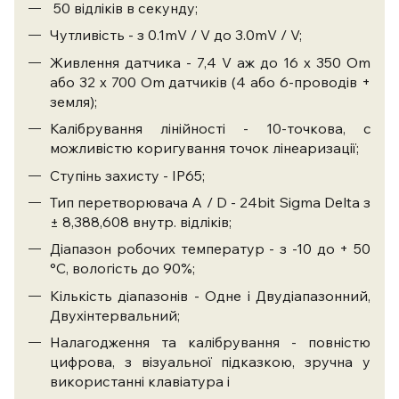
50 відліків в секунду;
Чутливість - з 0.1mV / V до 3.0mV / V;
Живлення датчика - 7,4 V аж до 16 x 350 Оm
або 32 x 700 Оm датчиків (4 або 6-проводів +
земля);
Калібрування лінійності - 10-точкова, c
можливістю коригування точок лінеаризації;
Ступінь захисту - IP65;
Тип перетворювача A / D - 24bit Sigma Delta з
± 8,388,608 внутр. відліків;
Діапазон робочих температур - з -10 до + 50
°C, вологість до 90%;
Кількість діапазонів - Одне і Двудіапазонний,
Двухінтервальний;
Налагодження та калібрування - повністю
цифрова, з візуальної підказкою, зручна у
використанні клавіатура і