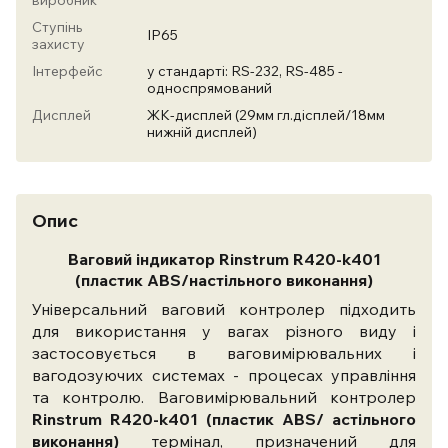
виробник
Ступінь
IP65
захисту
Інтерфейс
у стандарті: RS-232, RS-485 -
односпрямований
Дисплей
ЖК-дисплей (29мм гл.дісплей/18мм
нижній дисплей)
Опис
Ваговий індикатор Rinstrum R420-k401
(пластик ABS/настільного виконання)
Універсальний ваговий контролер підходить
для використання у вагах різного виду і
застосовується в ваговимірювальних і
вагодозуючих системах - процесах управління
та контролю. Ваговимірювальний контролер
Rinstrum R420-k401 (пластик ABS/ астільного
виконання)
термінал, призначений для