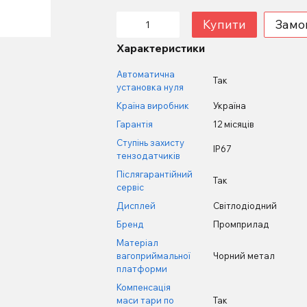
Купити
Замо
Характеристики
Автоматична
Так
установка нуля
Країна виробник
Україна
Гарантія
12 місяців
Ступінь захисту
IP67
тензодатчиків
Післягарантійний
Так
сервіс
Дисплей
Світлодіодний
Бренд
Промприлад
Матеріал
вагоприймальної
Чорний метал
платформи
Компенсація
маси тари по
Так