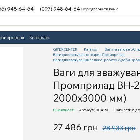
66) 948-64-64
(097) 948-64-64
Передзвонити вам?
 повернення
Контакти
GIPERCENTER
Каталог
Ваги та вагове обл
Ваги для зважування тварин Промприлад
Ваги для зважування великої рогатої худоби Про
Ваги для зважуван
Промприлад ВН-20
2000х3000 мм)
В наявності
Артикул: 004158
Написати відг
27 486 грн
28 933 грн