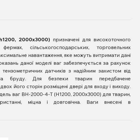
(h1200, 2000x3000)
призначені для високоточного
ермах, сільськогосподарських, торговельних
аксимальне навантаження, яке можуть витримати дані
показань даної моделі ваг забезпечується за рахунок
х тензометричних датчиків з надійним захистом від
та бруду. Для безпеки тварин передбачене
двох його сторін розміщені двері для входу і виходу.
дель ваг ВН-2000-4-Т (Н1200, 2000x3000) для тварин,
станні, міцна і довговічна. Ваги внесені в