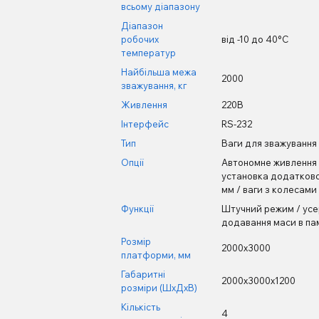
всьому діапазону
Діапазон
робочих
від -10 до 40°С
температур
Найбільша межа
2000
зважування, кг
Живлення
220В
Інтерфейс
RS-232
Тип
Ваги для зважування 
Опції
Автономне живлення /
установка додатково
мм / ваги з колесам
Функції
Штучний режим / усер
додавання маси в пам
Розмір
2000х3000
платформи, мм
Габаритні
2000х3000х1200
розміри (ШхДхВ)
Кількість
4