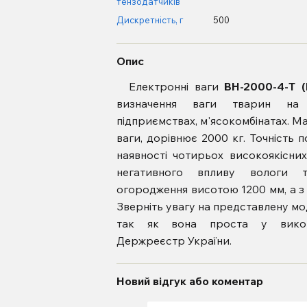
тензодатчиків
Дискретність, г
500
Опис
Електронні ваги
ВН-2000-4-Т 
визначення ваги тварин на ф
підприємствах, м'ясокомбінатах. М
ваги, дорівнює 2000 кг. Точність 
наявності чотирьох високоякісни
негативного впливу вологи 
огородження висотою 1200 мм, а з 
Зверніть увагу на представлену мо
так як вона проста у викори
Держреєстр України.
Новий відгук або коментар