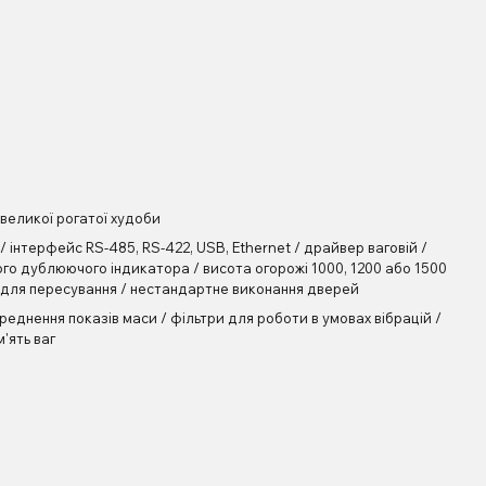
великої рогатої худоби
 інтерфейс RS-485, RS-422, USB, Ethernet / драйвер ваговій /
го дублюючого індикатора / висота огорожі 1000, 1200 або 1500
и для пересування / нестандартне виконання дверей
еднення показів маси / фільтри для роботи в умовах вібрацій /
'ять ваг