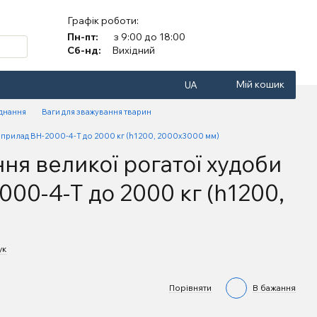
Графік роботи:
Пн-пт:
з 9:00 до 18:00
Сб-нд:
Вихідний
Мій кошик
UA
аднання
Ваги для зважування тварин
мприлад ВН-2000-4-Т до 2000 кг (h1200, 2000х3000 мм)
ня великої рогатої худоби
00-4-Т до 2000 кг (h1200,
ук
Порівняти
В бажання