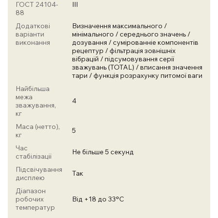
ГОСТ 24104-
III
88
Додаткові
Визначення максимального /
варіанти
мінімального / середнього значень /
виконання
дозування / сумірованніе компонентів
рецептур / фільтрація зовнішніх
вібрацій / підсумовування серії
зважувань (ТОТАL) / вписання значення
тари / функція розрахунку питомої ваги
Найбільша
межа
4
зважування,
кг
Маса (нетто),
5
кг
Час
Не більше 5 секунд
стабілізації
Підсвічування
Так
дисплею
Діапазон
робочих
Від +18 до 33°С
температур