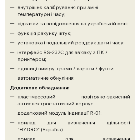
внутрішнє калібрування при зміні
температури і часу;
підказки та повідомлення на українській мові;
функція рахунку штук;
установка і подальший роздрук дати і часу;
інтерфейс RS-232C для зв'язку з ПК /
принтером;
одиниці виміру: грами / карати / фунти;
автоматичне обнуління;
Додаткове обладнання:
пластмассовий повітряно-захисний
антиелектростатичний корпус
додатковий модуль індикації R-01;
прилад для визначення щільності
"HYDRO" (Україна)
прилад для визначення