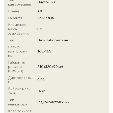
Тип
Внутрішня
калібрування
Бренд
AXIS
Гарантія
36 місяців
Найменша
межа
0.5
зважування, г
Тип
Ваги лабораторні
Розмір
платформи,
165х165
мм
Габаритні
розміри
210х320х90 мм
(ШхДхВ)
Дискретність,
0.01
г
Вибірка маси
-4 кг
тари
Тип
Рідкокристалічний
індикатора
Клас точності