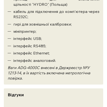
щільності "HYDRO
"
(Польща)
кабель для підключення до комп'ютера через
RS232C;
гирі для зовнішньої калібровки;
мініпринтер;
інтерфейс USB;
інтерфейс RS485;
інтерфейс Ethernet;
інтерфейс аналоговий.
Ваги
ADG-4000C
внесені в Держреєстр №У
1213-14, в їх вартість включена метрологічна
повірка.
Відгуки