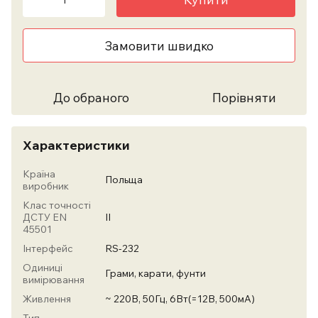
Замовити швидко
До обраного
Порівняти
Характеристики
Країна
Польща
виробник
Клас точності
ДСТУ EN
II
45501
Інтерфейс
RS-232
Одиниці
Грами, карати, фунти
вимірювання
Живлення
~ 220В, 50Гц, 6Вт(=12В, 500мА)