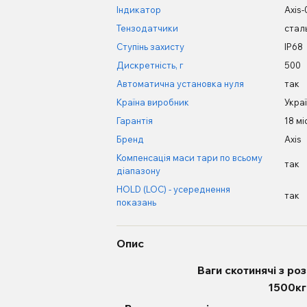
Індикатор
Axis-
Тензодатчики
сталь
Ступінь захисту
IP68
Дискретність, г
500
Автоматична установка нуля
так
Країна виробник
Укра
Гарантія
18 мі
Бренд
Axis
Компенсація маси тари по всьому
так
діапазону
HOLD (LOC) - усереднення
так
показань
Опис
Ваги скотинячі з р
1500к