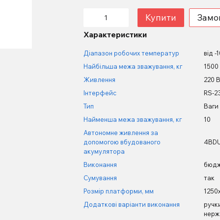
Купити
Замо
Характеристики
Діапазон робочих температур
від -
Найбільша межа зважування, кг
1500
Живлення
220 
Інтерфейс
RS-2
Тип
Ваги
Найменша межа зважування, кг
10
Автономне живлення за
допомогою вбудованого
4BDU 
акумулятора
Виконання
бюд
Сумування
так
Розмір платформи, мм
1250
Додаткові варіанти виконання
ручк
нержа