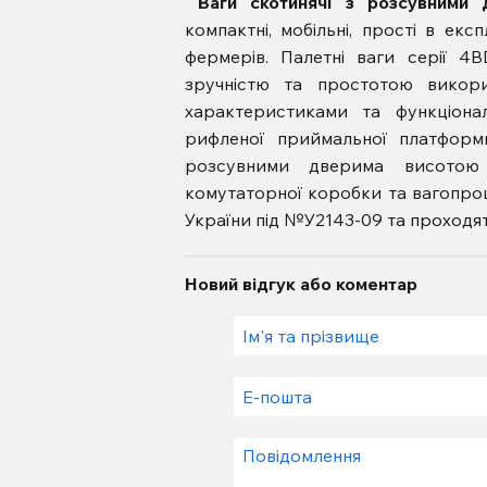
Ваги скотинячі з розсувним
компактні, мобільні, прості в екс
фермерів.
Палетні ваги серії 4BD
зручністю та простотою викори
характеристиками та функціон
рифленої приймальної платфор
розсувними дверима висото
комутаторної коробки та вагопр
України під №У2143-09 та проходят
Новий відгук або коментар