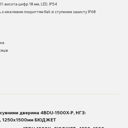
01: висота цифр 18 мм, LED, IP54
 з нікелевим покриттям Keli зі ступенем захисту IP68
їна
сяців
озсувними дверима 4BDU-1500X-Р, НГЗ:
г, 1250х1500мм БЮДЖЕТ