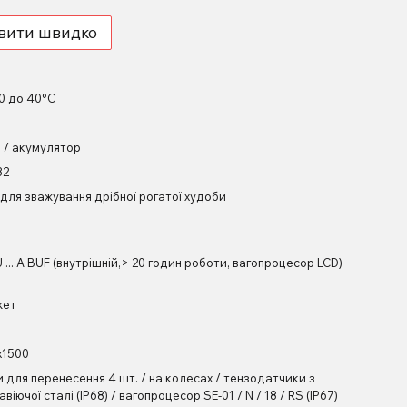
вити швидко
10 до 40°С
В / акумулятор
32
 для зважування дрібної рогатої худоби
... A BUF (внутрішній,> 20 годин роботи, вагопроцесор LCD)
жет
х1500
и для перенесення 4 шт. / на колесах / тензодатчики з
віючої сталі (ІР68) / вагопроцесор SE-01 / N / 18 / RS (IP67)