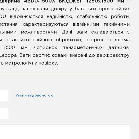
и дверима 4BDU-1500X БЮДЖЕТ 1250х1500 мм
-
плуатації, завоювали довіру у багатьох професійних
U відрізняються надійністю, стабільністю роботи,
стання, характеризуються відмінними технічними
альними можливостями. Дані ваги складаються
з
ми з антикорозійною обробкою,
огорожі з двома
ю 1600 мм
, чотирьох тензометричних датчиків,
оцесора
. Ваги сертифіковані, внесені до держреєстру
ь метрологічну повірку.
Увійти за допомогою