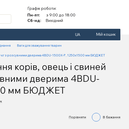
Графік роботи:
Пн-пт:
з 9:00 до 18:00
Сб-нд:
Вихідний
Мій кошик
UA
аднання
Ваги для зважування тварин
500 кг з розсувними дверима 4BDU-1500X-Р, 1250х1500 мм БЮДЖЕТ
ня корів, овець і свиней
сувними дверима 4BDU-
500 мм БЮДЖЕТ
ук
Порівняти
В бажання