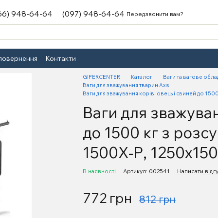
66) 948-64-64
(097) 948-64-64
Передзвонити вам?
 повернення
Контакти
GIPERCENTER
Каталог
Ваги та вагове обл
Ваги для зважування тварин Axis
Ваги для зважування корів, овець і свиней до 1
Ваги для зважуван
до 1500 кг з роз
1500X-Р, 1250х1
В наявності
Артикул: 002541
Написати відг
772 грн
812 грн