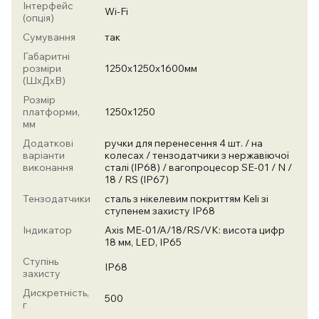
Інтерфейс
Wi-Fi
(опція)
Сумування
так
Габаритні
розміри
1250х1250х1600мм
(ШхДхВ)
Розмір
платформи,
1250х1250
мм
Додаткові
ручки для перенесення 4 шт. / на
варіанти
колесах / тензодатчики з нержавіючої
виконання
сталі (ІР68) / вагопроцесор SE-01 / N /
18 / RS (IP67)
Тензодатчики
сталь з нікелевим покриттям Keli зі
ступенем захисту IP68
Індикатор
Axis ME-01/A/18/RS/VK: висота цифр
18 мм, LED, IP65
Ступінь
IP68
захисту
Дискретність,
500
г