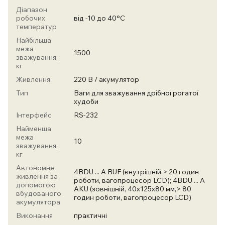
Діапазон
робочих
від -10 до 40°С
температур
Найбільша
межа
1500
зважування,
кг
Живлення
220 В / акумулятор
Тип
Ваги для зважування дрібної рогатої
худоби
Інтерфейс
RS-232
Найменша
межа
10
зважування,
кг
Автономне
4BDU ... A BUF (внутрішній,> 20 годин
живлення за
роботи, вагопроцесор LCD); 4BDU ... A
допомогою
AKU (зовнішній, 40х125х80 мм,> 80
вбудованого
годин роботи, вагопроцесор LCD)
акумулятора
Виконання
практичні