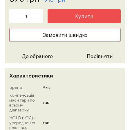
Купити
Замовити швидко
До обраного
Порівняти
Характеристики
Бренд
Axis
Компенсація
маси тари по
так
всьому
діапазону
HOLD (LOC) -
усереднення
так
показань