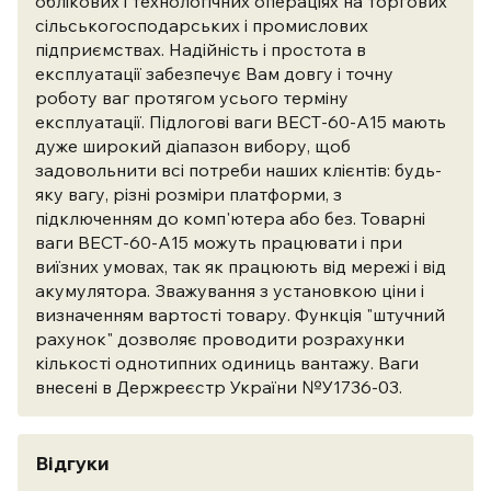
облікових і технологічних операціях на торгових
сільськогосподарських і промислових
підприємствах. Надійність і простота в
експлуатації забезпечує Вам довгу і точну
роботу ваг протягом усього терміну
експлуатації. Підлогові ваги ВЕСТ-60-А15 мають
дуже широкий діапазон вибору, щоб
задовольнити всі потреби наших клієнтів: будь-
яку вагу, різні розміри платформи, з
підключенням до комп'ютера або без. Товарні
ваги ВЕСТ-60-А15 можуть працювати і при
виїзних умовах, так як працюють від мережі і від
акумулятора. Зважування з установкою ціни і
визначенням вартості товару. Функція "штучний
рахунок" дозволяє проводити розрахунки
кількості однотипних одиниць вантажу. Ваги
внесені в Держреєстр України №У1736-03.
Відгуки